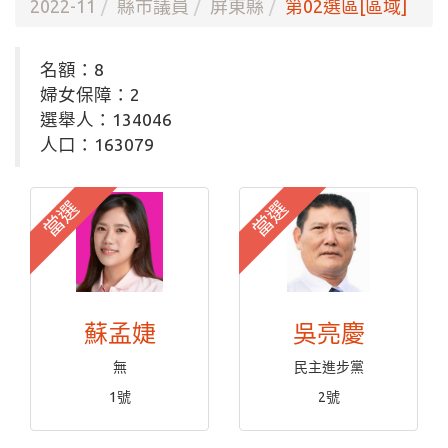
2022-11
縣市議員
屏東縣
第02選區[區域]
名額：8
婦女保障：2
選舉人：134046
人口：163079
當選
當選
蘇孟婕
吳亮慶
無
民主進步黨
1號
2號