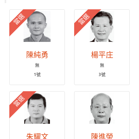
當選
當選
陳純勇
楊平庄
無
無
1號
3號
當選
朱耀文
陳進榮