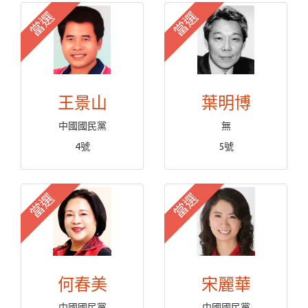
當選
當選
王景山
葉明博
中國國民黨
無
4號
5號
當選
當選
何春美
宋麗華
中國國民黨
中國國民黨