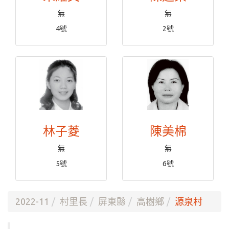
無
無
4號
2號
林子菱
陳美棉
無
無
5號
6號
2022-11
村里長
屏東縣
高樹鄉
源泉村