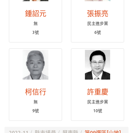
鍾詔元
張振亮
無
民主進步黨
3號
6號
柯信行
許重慶
無
民主進步黨
9號
10號
2022-11
縣市議員
屏東縣
第09選區[山地]