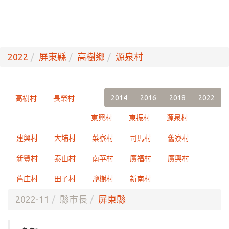
2022
屏東縣
高樹鄉
源泉村
2014
2016
2018
2022
高樹村
長榮村
東興村
東振村
源泉村
建興村
大埔村
菜寮村
司馬村
舊寮村
新豐村
泰山村
南華村
廣福村
廣興村
舊庄村
田子村
鹽樹村
新南村
2022-11
縣市長
屏東縣