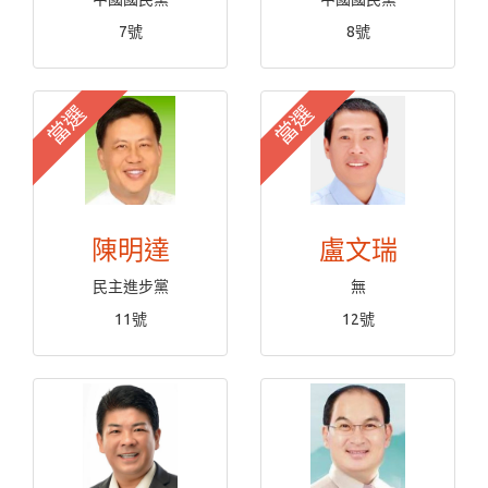
7號
8號
當選
當選
陳明達
盧文瑞
民主進步黨
無
11號
12號