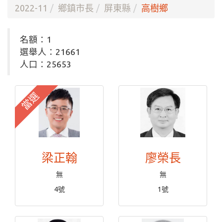
2022-11
鄉鎮市長
屏東縣
高樹鄉
名額：1
選舉人：21661
人口：25653
當選
梁正翰
廖榮長
無
無
4號
1號