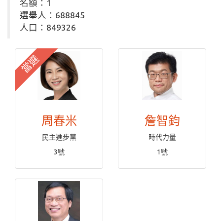
名額：1
選舉人：688845
人口：849326
當選
周春米
詹智鈞
民主進步黨
時代力量
3號
1號