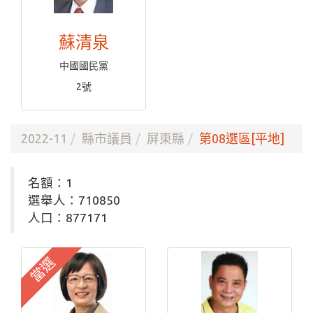
蘇清泉
中國國民黨
2號
2022-11
縣市議員
屏東縣
第08選區[平地]
名額：1
選舉人：710850
人口：877171
當選