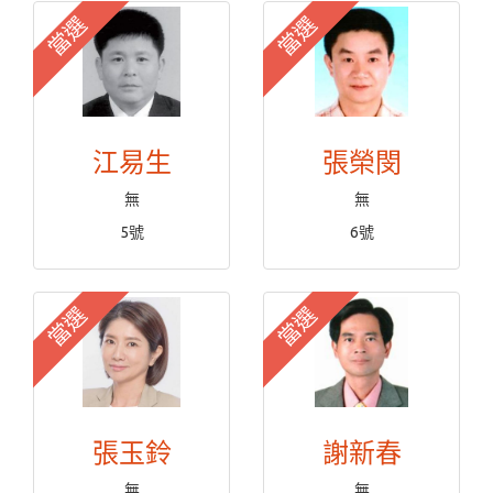
當選
當選
江易生
張榮閔
無
無
5號
6號
當選
當選
張玉鈴
謝新春
無
無