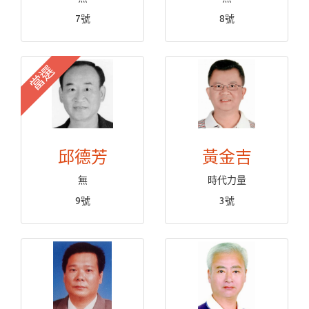
7號
8號
當選
邱德芳
黃金吉
無
時代力量
9號
3號