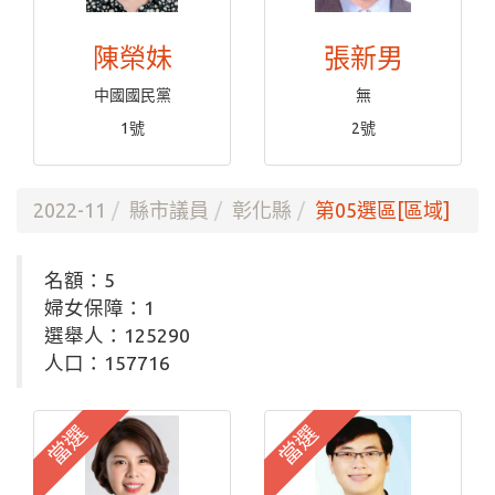
陳榮妹
張新男
中國國民黨
無
1號
2號
2022-11
縣市議員
彰化縣
第05選區[區域]
名額：5
婦女保障：1
選舉人：125290
人口：157716
當選
當選