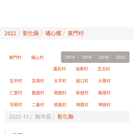
2022
彰化縣
埔心鄉
東門村
2014
2016
2018
2022
東門村
埔心村
義民村
油車村
瓦北村
瓦中村
瓦南村
太平村
經口村
大華村
仁里村
舊舘村
南舘村
新舘村
羅厝村
芎蕉村
二重村
梧鳳村
埤霞村
埤脚村
2022-11
縣市長
彰化縣