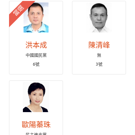
當選
洪本成
陳清峰
中國國民黨
無
6號
3號
歐陽蓁珠
民主進步黨