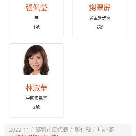
張佩瑩
謝翠屏
無
民主進步黨
1號
2號
林淑華
中國國民黨
3號
2022-11
鄉鎮市民代表
彰化縣
埔心鄉