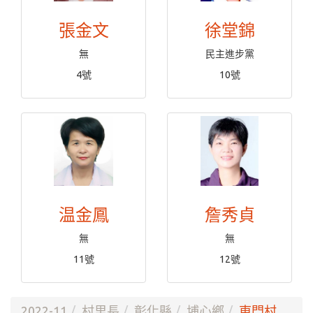
張金文
徐堂錦
無
民主進步黨
4號
10號
温金鳳
詹秀貞
無
無
11號
12號
2022-11
村里長
彰化縣
埔心鄉
東門村