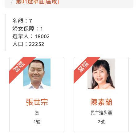
第01選舉區[區域]
名額：7
婦女保障：1
選舉人：18002
人口：22252
當選
當選
張世宗
陳素蘭
無
民主進步黨
1號
2號