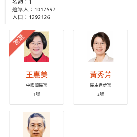
名額：1
選舉人：1017597
人口：1292126
當選
王惠美
黃秀芳
中國國民黨
民主進步黨
1號
2號