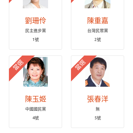
劉珊伶
陳重嘉
民主進步黨
台灣民眾黨
1號
2號
當選
當選
陳玉姬
張春洋
中國國民黨
無
4號
5號