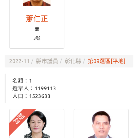
蕭仁正
無
3號
2022-11
縣市議員
彰化縣
第09選區[平地]
名額：1
選舉人：1199113
人口：1523633
當選