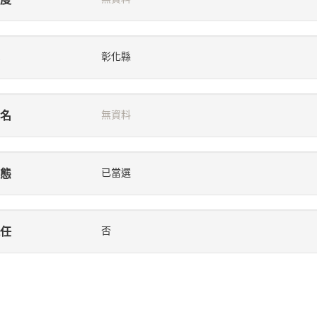
彰化縣
名
無資料
態
已當選
任
否