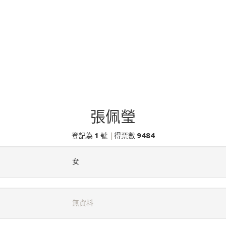
張佩瑩
1
9484
登記為
號
|
得票數
女
無資料