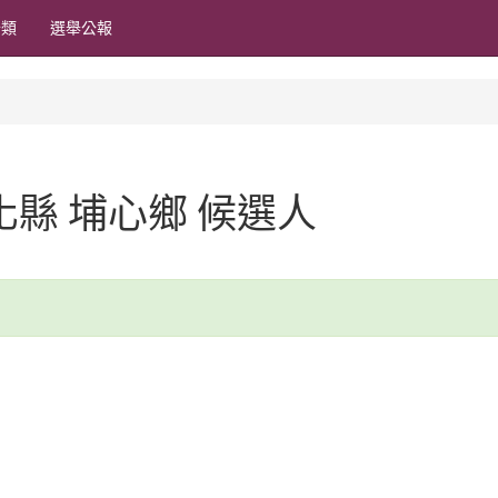
分類
選舉公報
彰化縣 埔心鄉 候選人