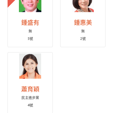
鍾盛有
鍾惠美
無
無
5號
2號
蕭育穎
民主進步黨
4號