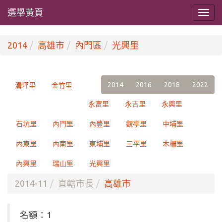
選舉黃頁
2014
高雄市
內門區
光興里
2014
2016
2018
2022
溝坪里
金竹里
永富里
永吉里
永興里
石坑里
內門里
內豊里
觀亭里
中埔里
內東里
內南里
東埔里
三平里
木柵里
內興里
瑞山里
光興里
2014-11
直轄市長
高雄市
名額：1