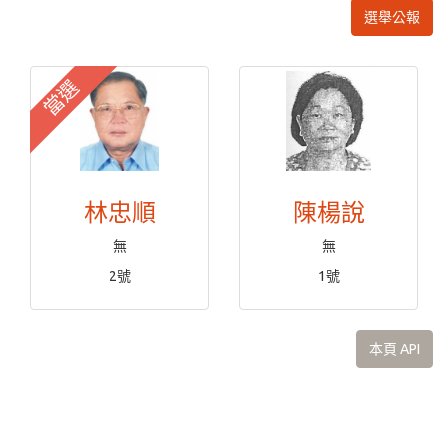
選舉公報
當選
林忠順
陳楊說
無
無
2號
1號
本頁 API