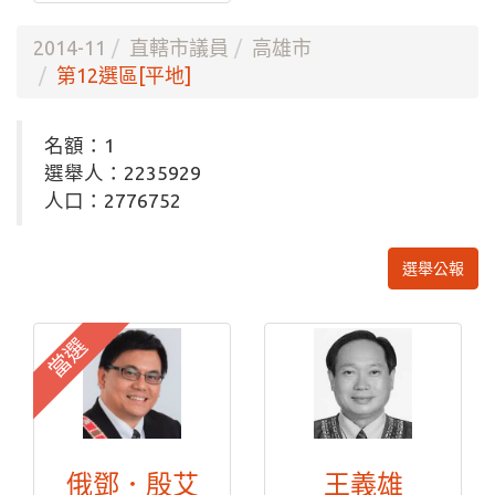
2014-11
直轄市議員
高雄市
第12選區[平地]
名額：1
選舉人：2235929
人口：2776752
選舉公報
當選
俄鄧．殷艾
王義雄