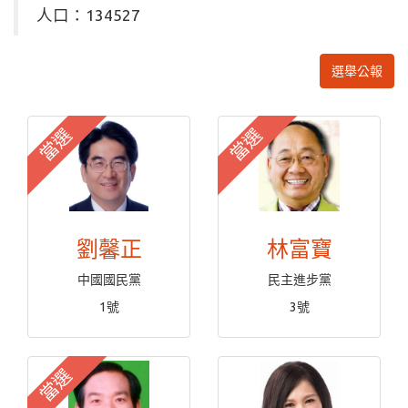
人口：134527
選舉公報
當選
當選
劉馨正
林富寶
中國國民黨
民主進步黨
1號
3號
當選