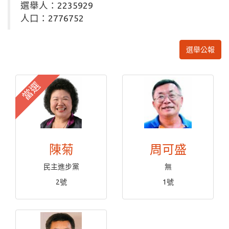
選舉人：2235929
人口：2776752
選舉公報
當選
陳菊
周可盛
民主進步黨
無
2號
1號