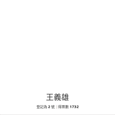
王義雄
2
1732
登記為
號
|
得票數