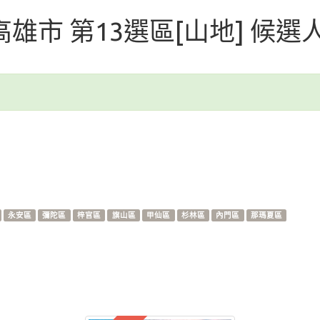
 高雄市 第13選區[山地] 候選
永安區
彌陀區
梓官區
旗山區
甲仙區
杉林區
內門區
那瑪夏區