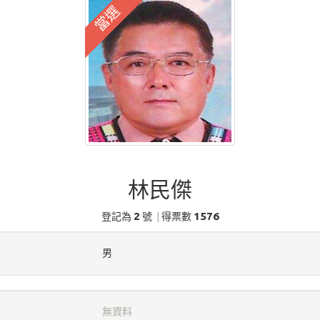
當選
林民傑
2
1576
登記為
號
|
得票數
男
無資料