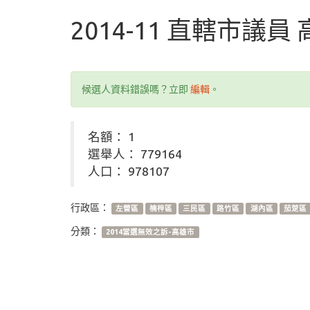
2014-11 直轄市議員
候選人資料錯誤嗎？立即
編輯
。
名額： 1
選舉人： 779164
人口： 978107
行政區：
左營區
楠梓區
三民區
路竹區
湖內區
茄萣區
分類：
2014當選無效之訴-高雄市