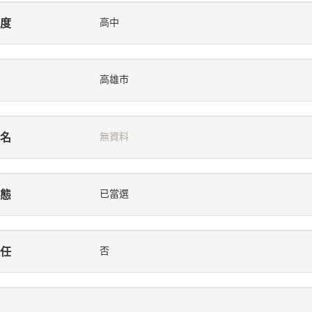
度
高中
高雄市
名
無資料
態
已當選
任
否