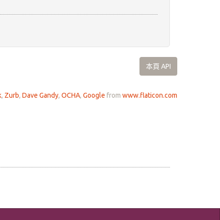
本頁 API
k
,
Zurb
,
Dave Gandy
,
OCHA
,
Google
from
www.flaticon.com