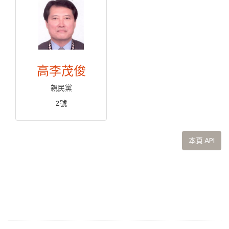
高李茂俊
親民黨
2號
本頁 API