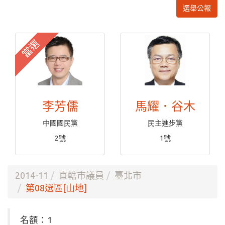
選舉公報
當選
李芳儒
馬耀．谷木
中國國民黨
民主進步黨
2號
1號
2014-11
直轄市議員
臺北市
第08選區[山地]
名額：1