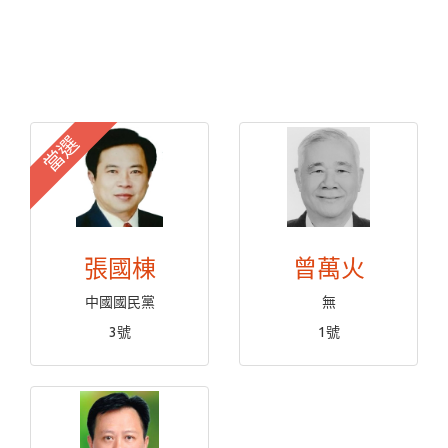
當選
張國棟
曾萬火
中國國民黨
無
3號
1號