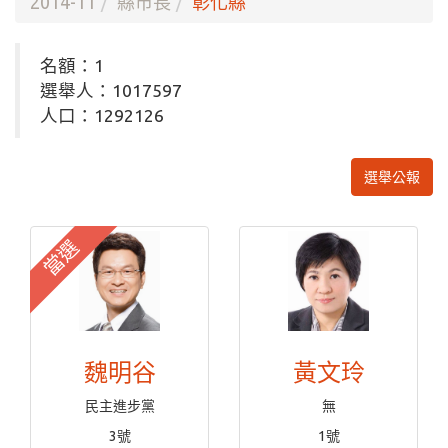
2014-11
縣市長
彰化縣
名額：1
選舉人：1017597
人口：1292126
選舉公報
當選
魏明谷
黃文玲
民主進步黨
無
3號
1號