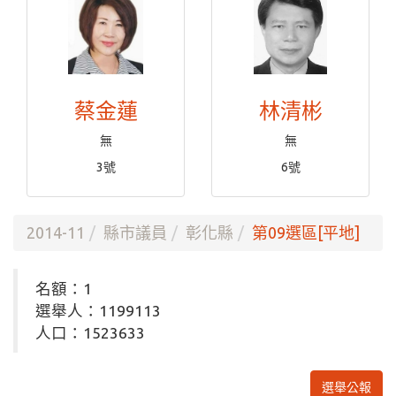
蔡金蓮
林清彬
無
無
3號
6號
2014-11
縣市議員
彰化縣
第09選區[平地]
名額：1
選舉人：1199113
人口：1523633
選舉公報