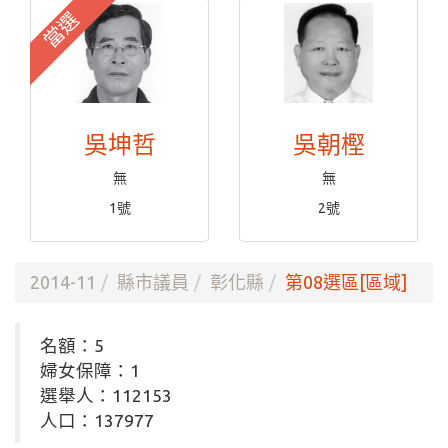
當選
吳坤哲
吳朝樫
無
無
1號
2號
2014-11
縣市議員
彰化縣
第08選區[區域]
名額：5
婦女保障：1
選舉人：112153
人口：137977