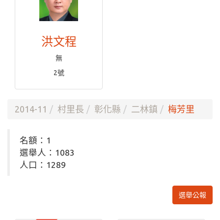
洪文程
無
2號
2014-11
村里長
彰化縣
二林鎮
梅芳里
名額：1
選舉人：1083
人口：1289
選舉公報