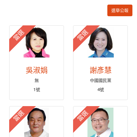
選舉公報
當選
當選
吳淑娟
謝彥慧
無
中國國民黨
1號
4號
當選
當選