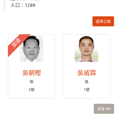
人口：1289
選舉公報
當選
吳朝樫
吳威霖
無
無
2號
1號
本頁 API