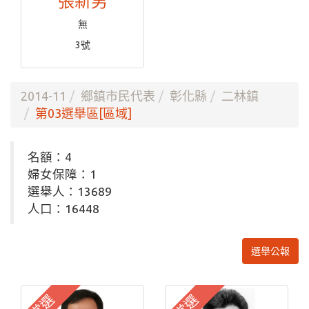
張新男
無
3號
2014-11
鄉鎮市民代表
彰化縣
二林鎮
第03選舉區[區域]
名額：4
婦女保障：1
選舉人：13689
人口：16448
選舉公報
當選
當選