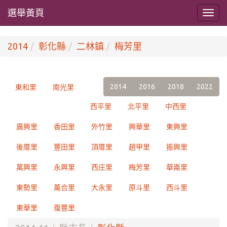
選舉黃頁
2014
彰化縣
二林鎮
梅芳里
2014
2016
2018
2022
東和里
南光里
西平里
北平里
中西里
廣興里
香田里
外竹里
興華里
東興里
後厝里
豐田里
頂厝里
趙甲里
振興里
萬興里
永興里
西庄里
梅芳里
華崙里
東勢里
萬合里
大永里
原斗里
西斗里
東華里
復豐里