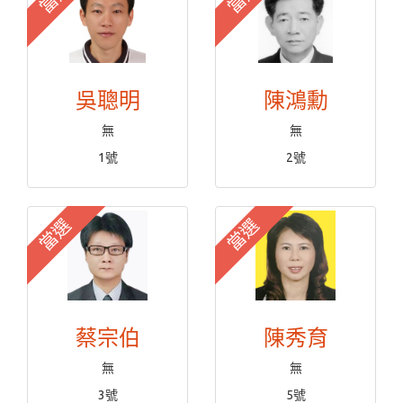
吳聰明
陳鴻勳
無
無
1號
2號
當選
當選
蔡宗伯
陳秀育
無
無
3號
5號