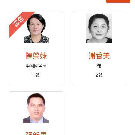
當選
陳榮妹
謝香美
中國國民黨
無
1號
2號