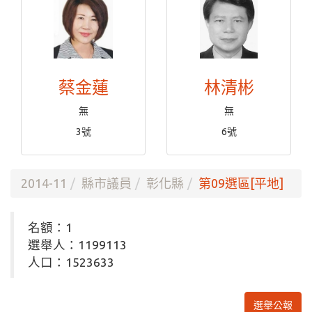
蔡金蓮
林清彬
無
無
3號
6號
2014-11
縣市議員
彰化縣
第09選區[平地]
名額：1
選舉人：1199113
人口：1523633
選舉公報