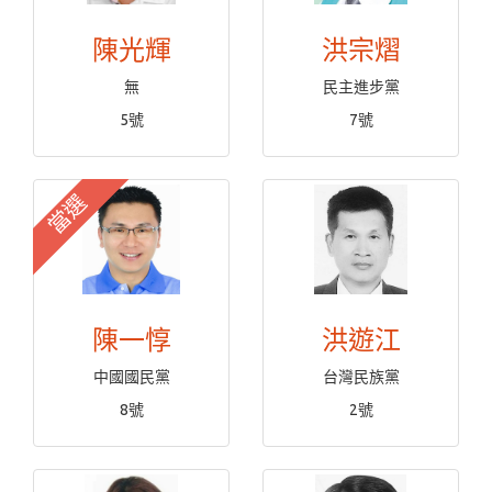
陳光輝
洪宗熠
無
民主進步黨
5號
7號
當選
陳一惇
洪遊江
中國國民黨
台灣民族黨
8號
2號