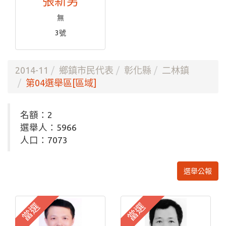
張新男
無
3號
2014-11
鄉鎮市民代表
彰化縣
二林鎮
第04選舉區[區域]
名額：2
選舉人：5966
人口：7073
選舉公報
當選
當選