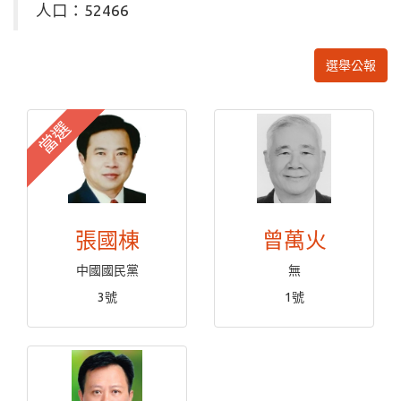
人口：52466
選舉公報
當選
張國棟
曾萬火
中國國民黨
無
3號
1號