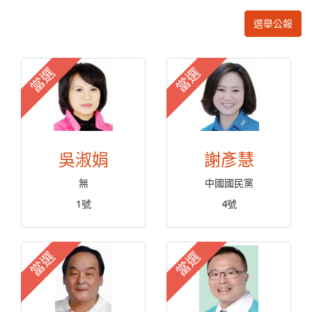
選舉公報
當選
當選
吳淑娟
謝彥慧
無
中國國民黨
1號
4號
當選
當選