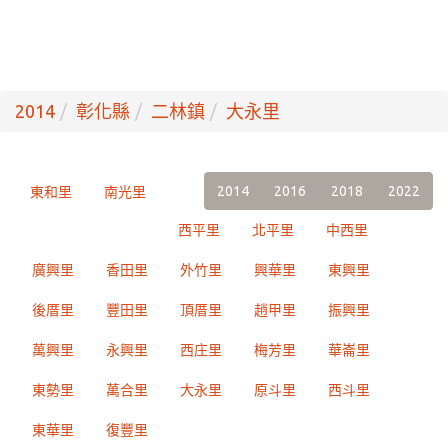
2014
彰化縣
二林鎮
大永里
2014
2016
2018
2022
東和里
南光里
西平里
北平里
中西里
廣興里
香田里
外竹里
興華里
東興里
後厝里
豐田里
頂厝里
趙甲里
振興里
萬興里
永興里
西庄里
梅芳里
華崙里
東勢里
萬合里
大永里
原斗里
西斗里
東華里
復豐里