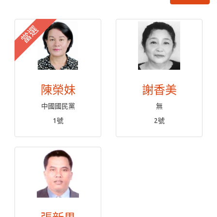
當選
陳榮妹
謝香美
中國國民黨
無
1號
2號