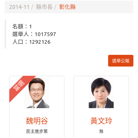
2014-11
縣市長
彰化縣
名額：1
選舉人：1017597
人口：1292126
選舉公報
當選
魏明谷
黃文玲
民主進步黨
無