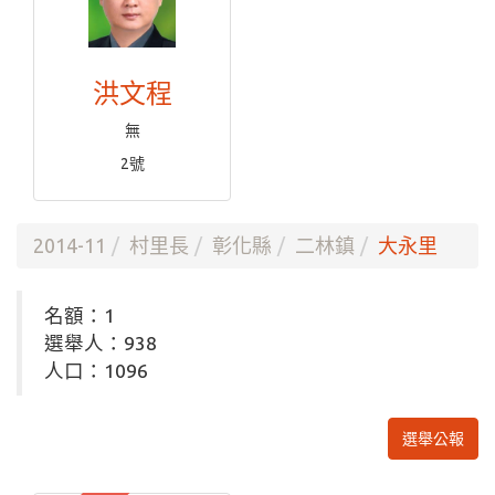
洪文程
無
2號
2014-11
村里長
彰化縣
二林鎮
大永里
名額：1
選舉人：938
人口：1096
選舉公報