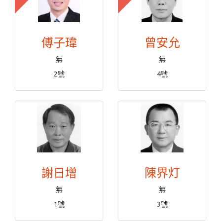
傅子瑋
曾安允
無
無
2號
4號
謝日增
陳界灯
無
無
1號
3號