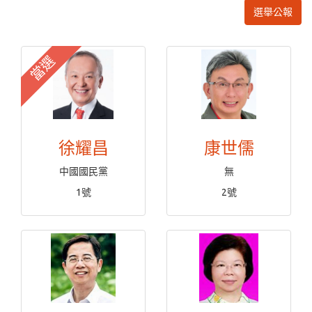
選舉公報
當選
徐耀昌
康世儒
中國國民黨
無
1號
2號