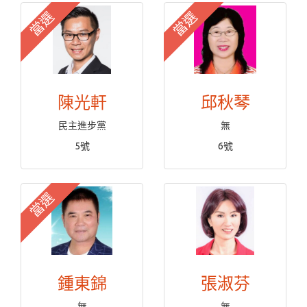
當選
當選
陳光軒
邱秋琴
民主進步黨
無
5號
6號
當選
鍾東錦
張淑芬
無
無