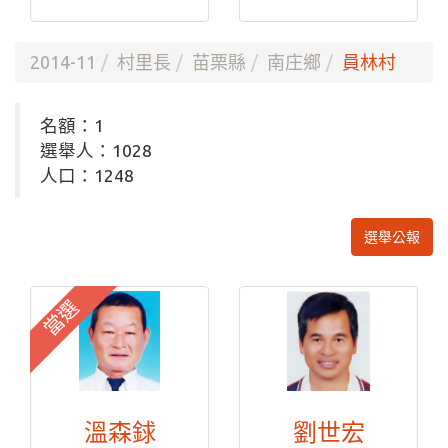
2014-11
村里長
苗栗縣
南庄鄉
員林村
名額：1
選舉人：1028
人口：1248
選舉公報
當選
溫森銶
劉世宏