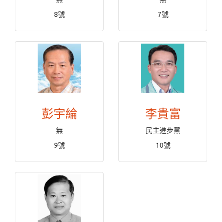
8號
7號
彭宇綸
李貴富
無
民主進步黨
9號
10號