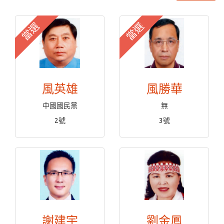
當選
當選
風英雄
風勝華
中國國民黨
無
2號
3號
謝建宇
劉金鳳