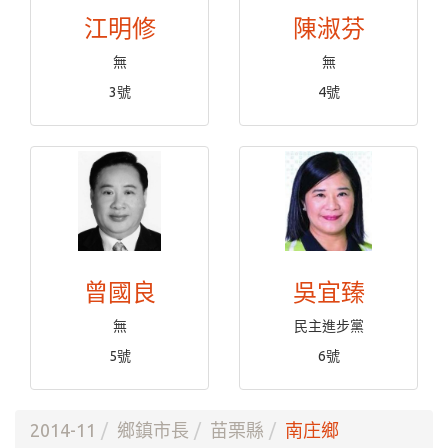
江明修
陳淑芬
無
無
3號
4號
曾國良
吳宜臻
無
民主進步黨
5號
6號
2014-11
鄉鎮市長
苗栗縣
南庄鄉