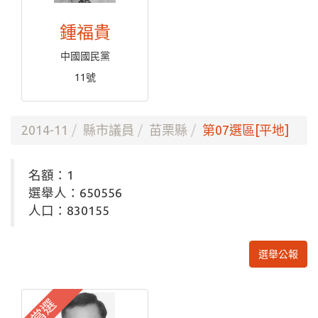
鍾福貴
中國國民黨
11號
2014-11
縣市議員
苗栗縣
第07選區[平地]
名額：1
選舉人：650556
人口：830155
選舉公報
當選