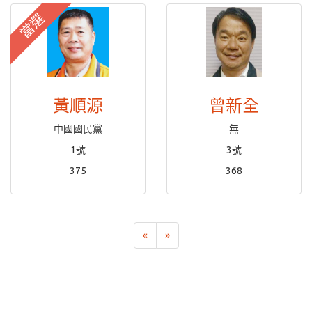
當選
黃順源
曾新全
中國國民黨
無
1號
3號
375
368
«
»