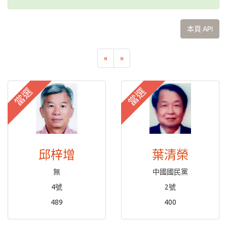
本頁 API
«
»
當選
當選
邱梓增
葉清榮
無
中國國民黨
4號
2號
489
400