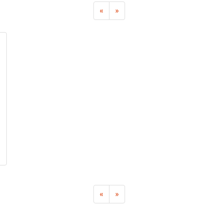
«
»
«
»