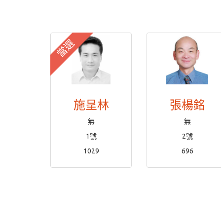
當選
施呈林
張楊銘
無
無
1號
2號
1029
696