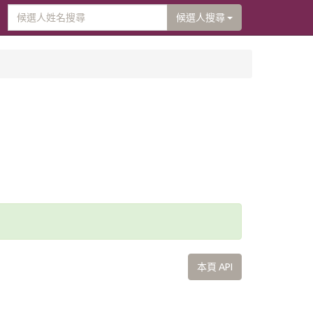
候選人搜尋
本頁 API