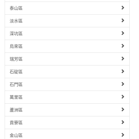
泰山區
淡水區
深坑區
烏來區
瑞芳區
石碇區
石門區
萬里區
蘆洲區
貢寮區
金山區