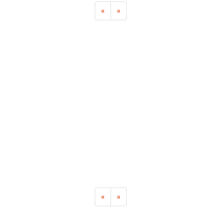
«
»
«
»