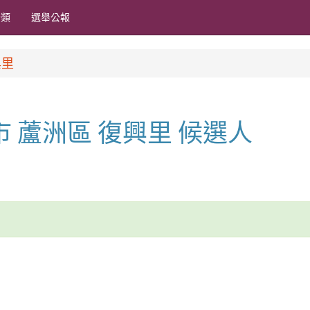
分類
選舉公報
興里
北市 蘆洲區 復興里 候選人