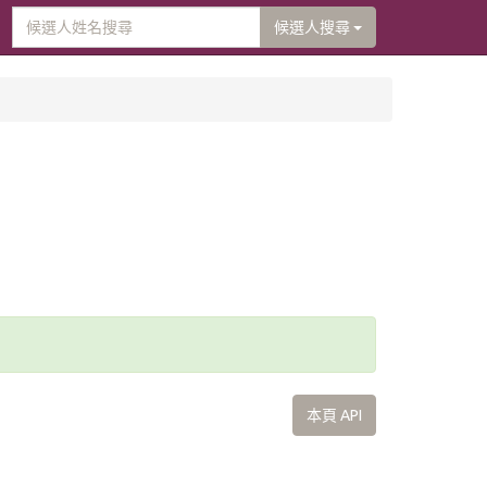
候選人搜尋
本頁 API