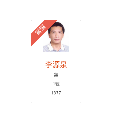
當選
李源泉
無
1號
1377