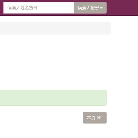
候選人搜尋
本頁 API