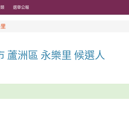
分類
選舉公報
樂里
北市 蘆洲區 永樂里 候選人