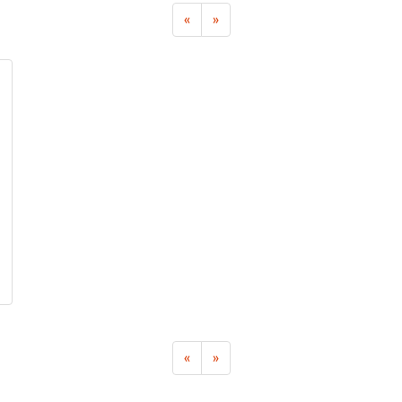
«
»
«
»