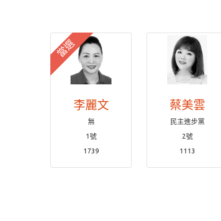
當選
李麗文
蔡美雲
無
民主進步黨
1號
2號
1739
1113