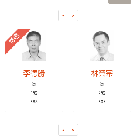
«
»
當選
李德勝
林榮宗
無
無
1號
2號
588
507
«
»