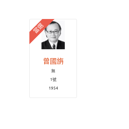
當選
曾國旃
無
1號
1954