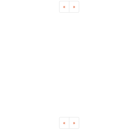
«
»
«
»