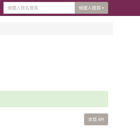
候選人搜尋
本頁 API