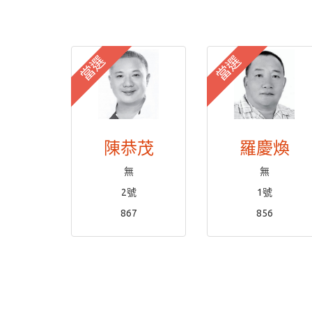
當選
當選
陳恭茂
羅慶煥
無
無
2號
1號
867
856