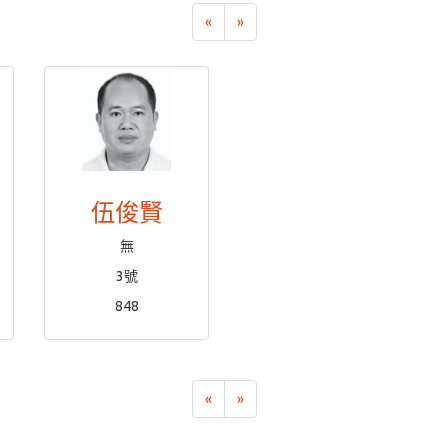
«
»
伍俊賢
無
3號
848
«
»