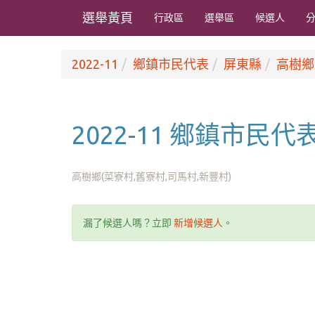
選舉黃頁
行政區
選舉區
候選人
2022-11
鄉鎮市民代表
屏東縣
高樹鄉
2022-11 鄉鎮市民
高樹鄉(菜寮村,舊寮村,司馬村,新豐村)
漏了候選人嗎？立即
新增候選人
。