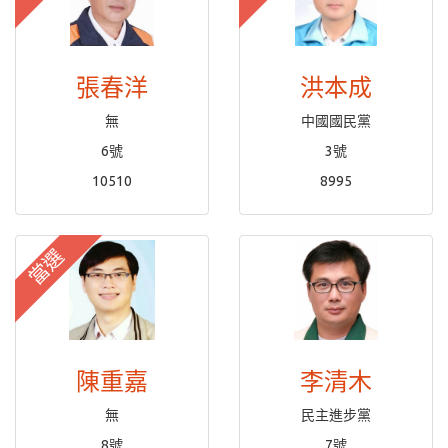
張春洋
洪本成
無
中國國民黨
6號
3號
10510
8995
當選
陳重嘉
李清木
無
民主進步黨
8號
7號