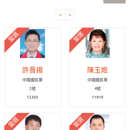
«
»
當選
當選
許晋揚
陳玉姬
中國國民黨
中國國民黨
2號
4號
12303
11919
當選
當選