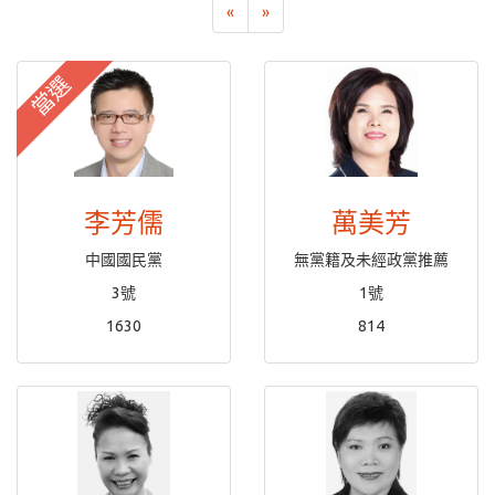
«
»
當選
李芳儒
萬美芳
中國國民黨
無黨籍及未經政黨推薦
3號
1號
1630
814