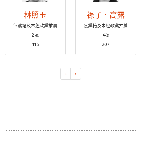
林照玉
祿子．高露
無黨籍及未經政黨推薦
無黨籍及未經政黨推薦
2號
4號
415
207
«
»