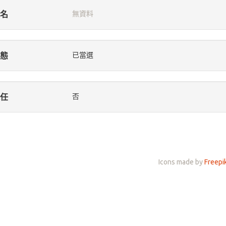
名
無資料
態
已當選
任
否
Icons made by
Freepi