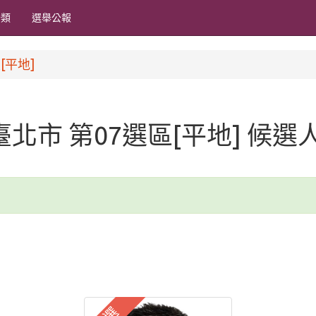
分類
選舉公報
[平地]
 臺北市 第07選區[平地] 候選