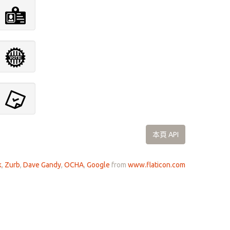
本頁 API
k
,
Zurb
,
Dave Gandy
,
OCHA
,
Google
from
www.flaticon.com