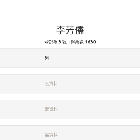
李芳儒
3
1630
登記為
號
|
得票數
男
無資料
無資料
無資料