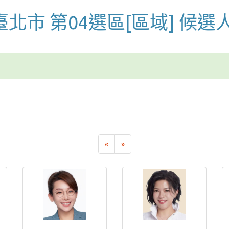
 臺北市 第04選區[區域] 候選
«
»