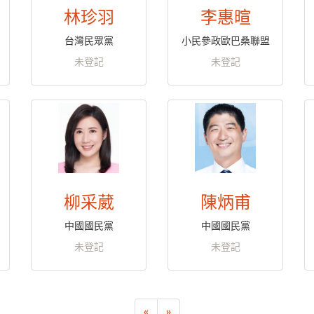
林珍羽
李惠暄
台灣民眾黨
小民參政歐巴桑聯盟
未登記
未登記
柳采葳
陳炳甫
中國國民黨
中國國民黨
未登記
未登記
«
»