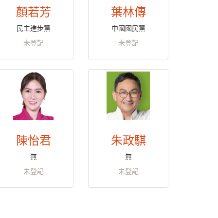
顏若芳
葉林傳
民主進步黨
中國國民黨
未登記
未登記
陳怡君
朱政騏
無
無
未登記
未登記