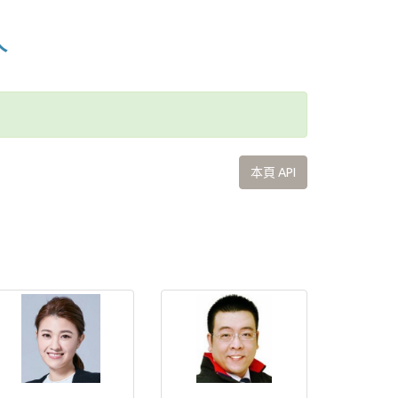
人
本頁 API