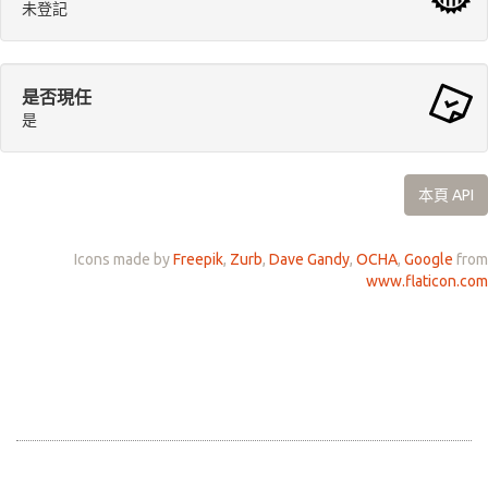
未登記
是否現任
是
本頁 API
Icons made by
Freepik
,
Zurb
,
Dave Gandy
,
OCHA
,
Google
from
www.flaticon.com