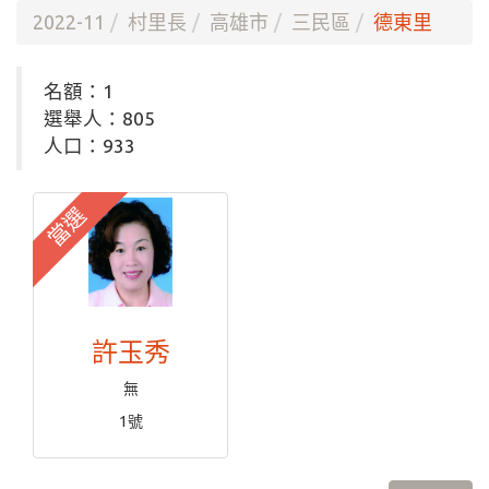
2022-11
村里長
高雄市
三民區
德東里
名額：1
選舉人：805
人口：933
當選
許玉秀
無
1號