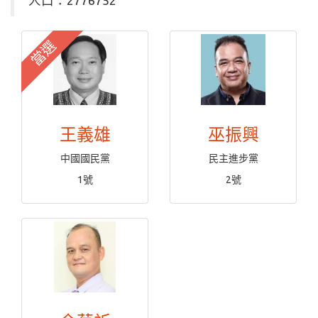
人口：2776752
當選
王義雄
巫振興
中國國民黨
民主進步黨
1號
2號