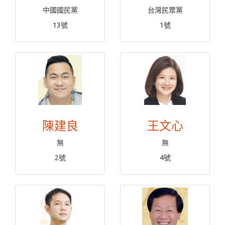
中國國民黨
台灣民眾黨
13號
1號
陳建良
王文心
無
無
2號
4號