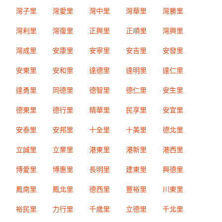
灣子里
灣愛里
灣中里
灣華里
灣勝里
灣利里
灣復里
正興里
正順里
灣興里
灣成里
安康里
安寧里
安吉里
安發里
安東里
安和里
達德里
達明里
達仁里
達勇里
同德里
德智里
德仁里
安生里
德東里
德行里
精華里
民享里
安宜里
安泰里
安邦里
十全里
十美里
德北里
立誠里
立業里
港東里
港新里
港西里
博愛里
博惠里
長明里
建東里
興德里
鳳南里
鳳北里
德西里
豐裕里
川東里
裕民里
力行里
千歲里
立德里
千北里