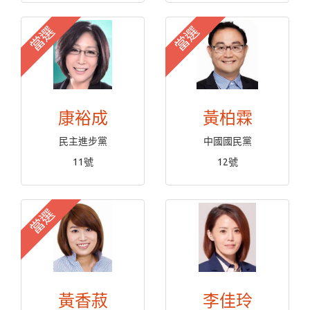
當選
當選
康裕成
黃柏霖
民主進步黨
中國國民黨
11號
12號
當選
黃香菽
李佳玲