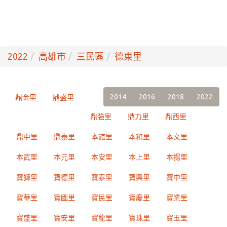
2022
高雄市
三民區
德東里
2014
2016
2018
2022
鼎金里
鼎盛里
鼎強里
鼎力里
鼎西里
鼎中里
鼎泰里
本館里
本和里
本文里
本武里
本元里
本安里
本上里
本揚里
寶獅里
寶德里
寶泰里
寶興里
寶中里
寶華里
寶國里
寶民里
寶慶里
寶業里
寶盛里
寶安里
寶龍里
寶珠里
寶玉里