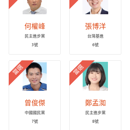
何權峰
張博洋
民主進步黨
台灣基進
3號
6號
當選
當選
曾俊傑
鄭孟洳
中國國民黨
民主進步黨
7號
8號