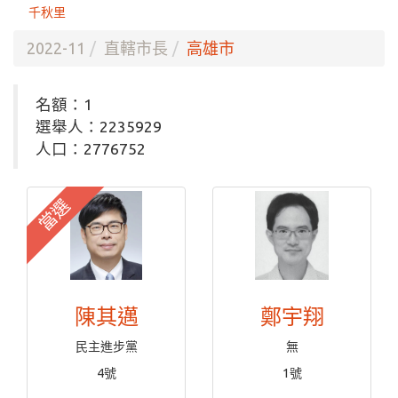
千秋里
2022-11
直轄市長
高雄市
名額：1
選舉人：2235929
人口：2776752
當選
陳其邁
鄭宇翔
民主進步黨
無
4號
1號