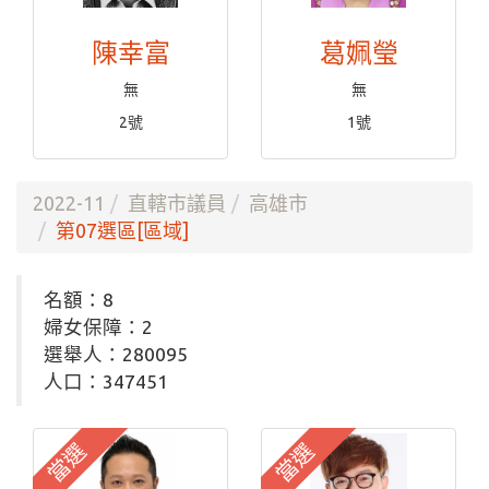
陳幸富
葛姵瑩
無
無
2號
1號
2022-11
直轄市議員
高雄市
第07選區[區域]
名額：8
婦女保障：2
選舉人：280095
人口：347451
當選
當選