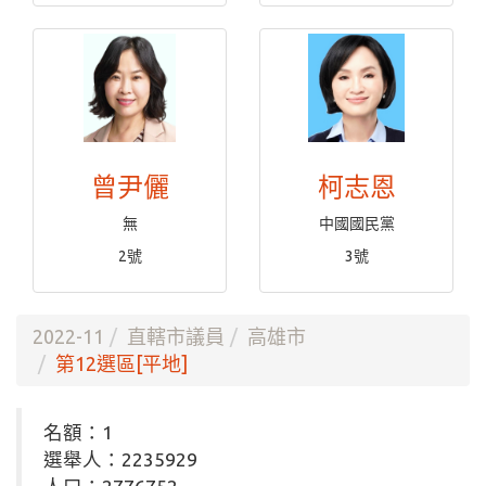
曾尹儷
柯志恩
無
中國國民黨
2號
3號
2022-11
直轄市議員
高雄市
第12選區[平地]
名額：1
選舉人：2235929