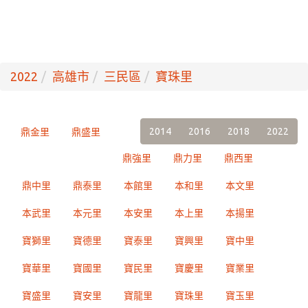
2022
高雄市
三民區
寶珠里
2014
2016
2018
2022
鼎金里
鼎盛里
鼎強里
鼎力里
鼎西里
鼎中里
鼎泰里
本館里
本和里
本文里
本武里
本元里
本安里
本上里
本揚里
寶獅里
寶德里
寶泰里
寶興里
寶中里
寶華里
寶國里
寶民里
寶慶里
寶業里
寶盛里
寶安里
寶龍里
寶珠里
寶玉里