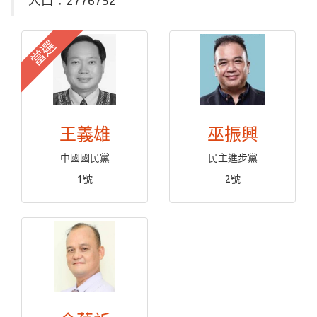
人口：2776752
當選
王義雄
巫振興
中國國民黨
民主進步黨
1號
2號