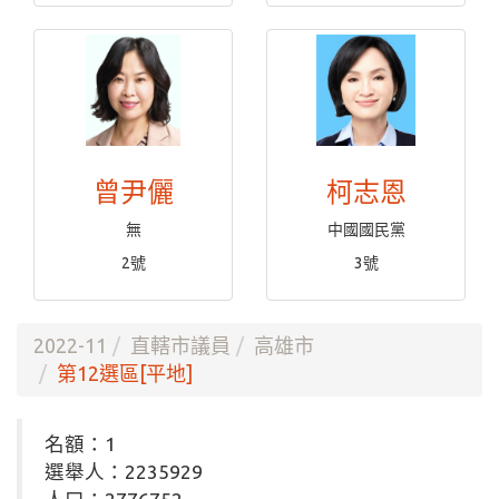
曾尹儷
柯志恩
無
中國國民黨
2號
3號
2022-11
直轄市議員
高雄市
第12選區[平地]
名額：1
選舉人：2235929