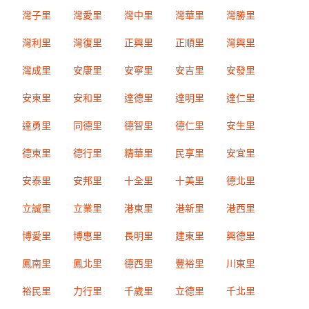
灣子里
灣愛里
灣中里
灣華里
灣勝里
灣利里
灣復里
正興里
正順里
灣興里
灣成里
安康里
安寧里
安吉里
安發里
安東里
安和里
達德里
達明里
達仁里
達勇里
同德里
德智里
德仁里
安生里
德東里
德行里
精華里
民享里
安宜里
安泰里
安邦里
十全里
十美里
德北里
立誠里
立業里
港東里
港新里
港西里
博愛里
博惠里
長明里
建東里
興德里
鳳南里
鳳北里
德西里
豐裕里
川東里
裕民里
力行里
千歲里
立德里
千北里