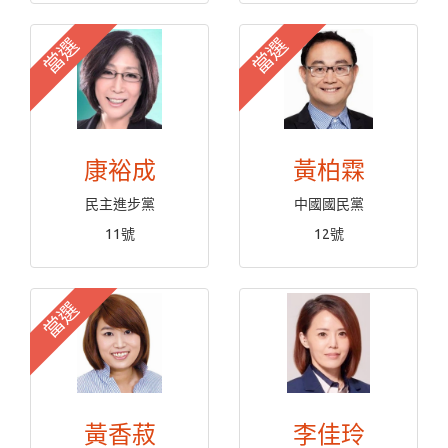
當選
當選
康裕成
黃柏霖
民主進步黨
中國國民黨
11號
12號
當選
黃香菽
李佳玲