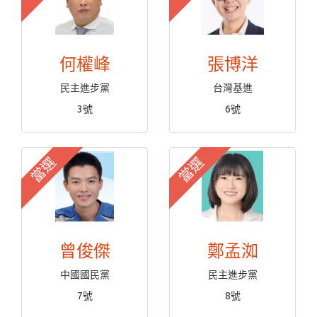
何權峰
張博洋
民主進步黨
台灣基進
3號
6號
當選
當選
曾俊傑
鄭孟洳
中國國民黨
民主進步黨
7號
8號