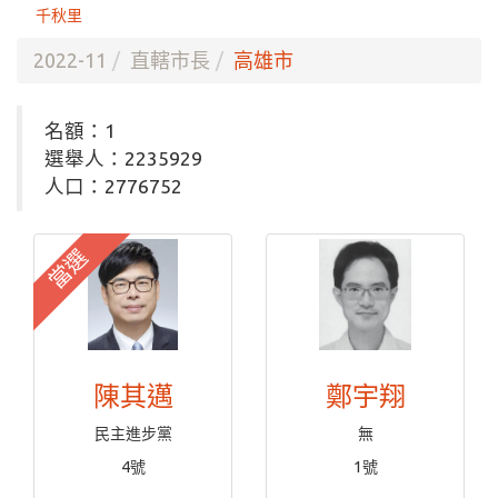
千秋里
2022-11
直轄市長
高雄市
名額：1
選舉人：2235929
人口：2776752
當選
陳其邁
鄭宇翔
民主進步黨
無
4號
1號