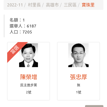
2022-11
村里長
高雄市
三民區
寶珠里
名額：1
選舉人：6187
人口：7205
當選
陳榮增
張忠厚
民主進步黨
無
2號
1號