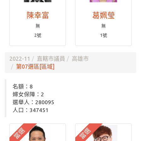
陳幸富
葛姵瑩
無
無
2號
1號
2022-11
直轄市議員
高雄市
第07選區[區域]
名額：8
婦女保障：2
選舉人：280095
人口：347451
當選
當選