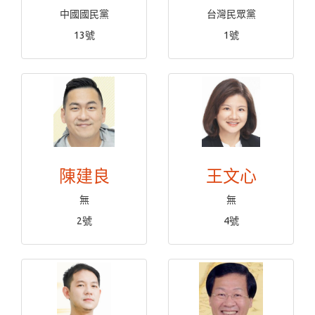
中國國民黨
台灣民眾黨
13號
1號
陳建良
王文心
無
無
2號
4號