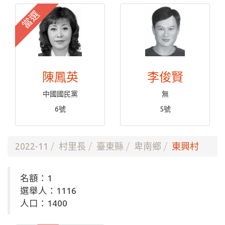
當選
陳鳳英
李俊賢
中國國民黨
無
6號
5號
2022-11
村里長
臺東縣
卑南鄉
東興村
名額：1
選舉人：1116
人口：1400