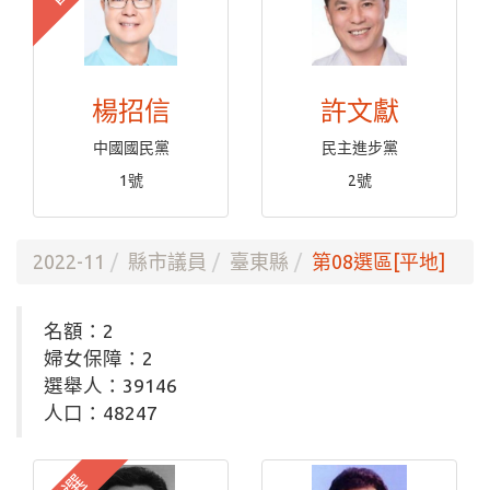
楊招信
許文獻
中國國民黨
民主進步黨
1號
2號
2022-11
縣市議員
臺東縣
第08選區[平地]
名額：2
婦女保障：2
選舉人：39146
人口：48247