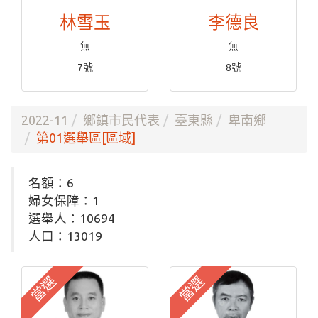
林雪玉
李德良
無
無
7號
8號
2022-11
鄉鎮市民代表
臺東縣
卑南鄉
第01選舉區[區域]
名額：6
婦女保障：1
選舉人：10694
人口：13019
當選
當選