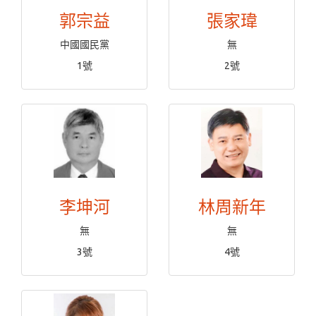
郭宗益
張家瑋
中國國民黨
無
1號
2號
李坤河
林周新年
無
無
3號
4號