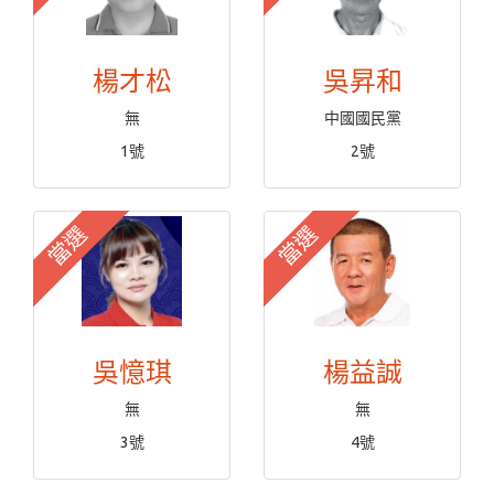
楊才松
吳昇和
無
中國國民黨
1號
2號
當選
當選
吳憶琪
楊益誠
無
無
3號
4號