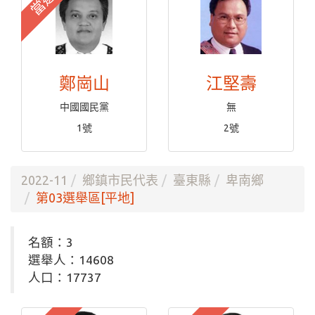
當選
鄭崗山
江堅壽
中國國民黨
無
1號
2號
2022-11
鄉鎮市民代表
臺東縣
卑南鄉
第03選舉區[平地]
名額：3
選舉人：14608
人口：17737