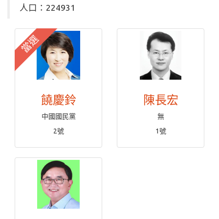
人口：224931
當選
饒慶鈴
陳長宏
中國國民黨
無
2號
1號