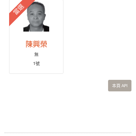
當選
陳興榮
無
1號
本頁 API