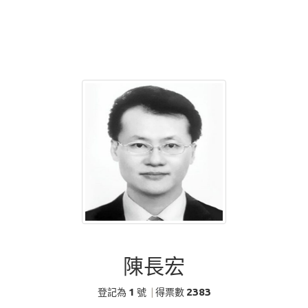
陳長宏
1
2383
登記為
號
|
得票數