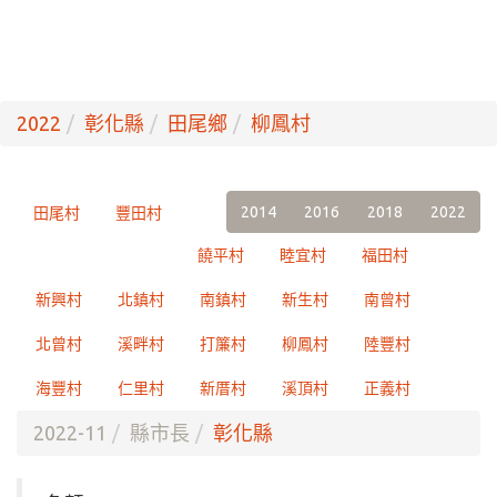
2022
彰化縣
田尾鄉
柳鳳村
2014
2016
2018
2022
田尾村
豐田村
饒平村
睦宜村
福田村
新興村
北鎮村
南鎮村
新生村
南曾村
北曾村
溪畔村
打簾村
柳鳳村
陸豐村
海豐村
仁里村
新厝村
溪頂村
正義村
2022-11
縣市長
彰化縣