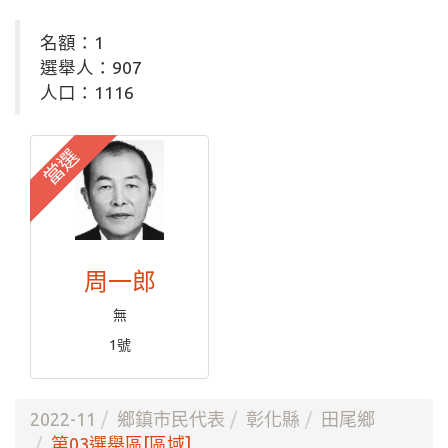
名額：1
選舉人：907
人口：1116
當選
周一郎
無
1號
2022-11
鄉鎮市民代表
彰化縣
田尾鄉
第03選舉區[區域]