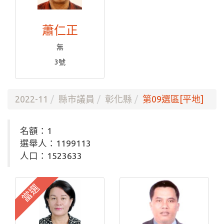
蕭仁正
無
3號
2022-11
縣市議員
彰化縣
第09選區[平地]
名額：1
選舉人：1199113
人口：1523633
當選