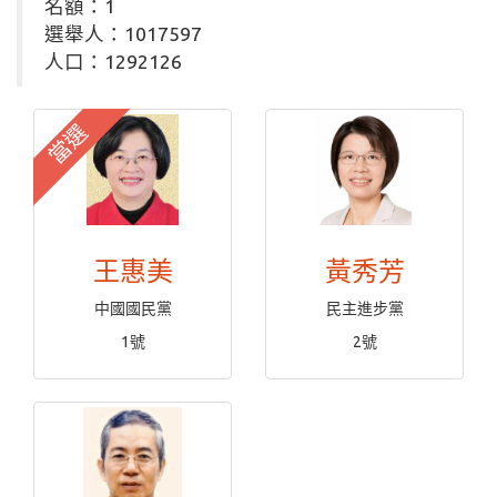
名額：1
選舉人：1017597
人口：1292126
當選
王惠美
黃秀芳
中國國民黨
民主進步黨
1號
2號