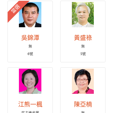
當選
吳錦潭
黃盛祿
無
無
6號
5號
江熊一楓
陳亞楠
民主進步黨
無