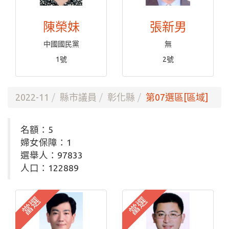
陳榮妹
張新男
中國國民黨
無
1號
2號
2022-11
縣市議員
彰化縣
第07選區[區域]
名額：5
婦女保障：1
選舉人：97833
人口：122889
當選
當選