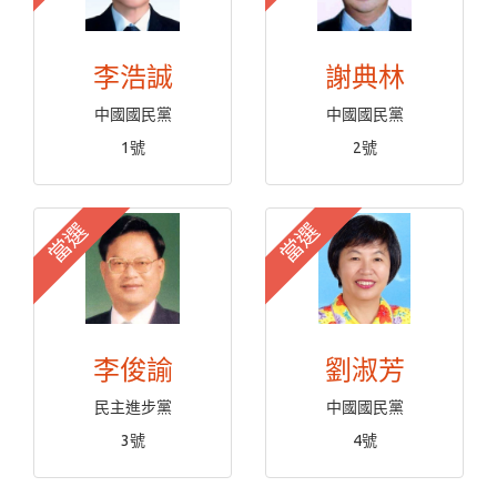
李浩誠
謝典林
中國國民黨
中國國民黨
1號
2號
當選
當選
李俊諭
劉淑芳
民主進步黨
中國國民黨
3號
4號