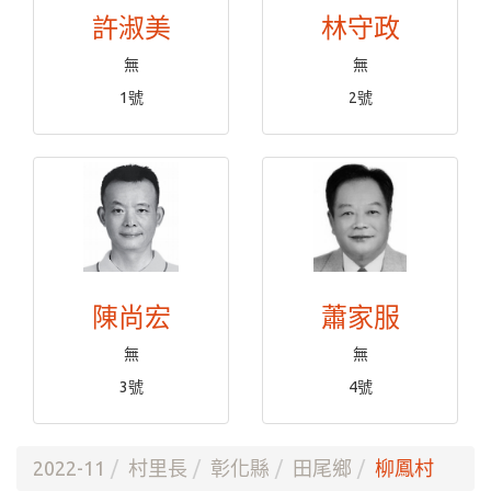
許淑美
林守政
無
無
1號
2號
陳尚宏
蕭家服
無
無
3號
4號
2022-11
村里長
彰化縣
田尾鄉
柳鳳村