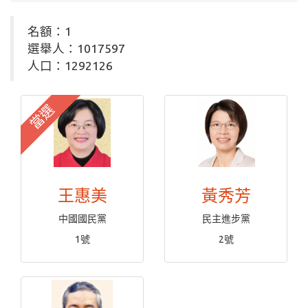
名額：1
選舉人：1017597
人口：1292126
當選
王惠美
黃秀芳
中國國民黨
民主進步黨
1號
2號