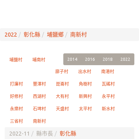
2022
彰化縣
埔鹽鄉
南新村
2014
2016
2018
2022
埔鹽村
埔南村
廍子村
出水村
南港村
打廉村
豐澤村
崑崙村
角樹村
瓦磘村
好修村
西湖村
大有村
新興村
永平村
永樂村
石埤村
天盛村
太平村
新水村
三省村
南新村
2022-11
縣市長
彰化縣