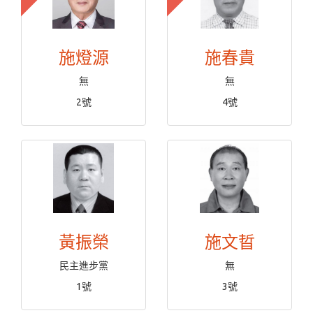
施燈源
施春貴
無
無
2號
4號
黃振榮
施文晢
民主進步黨
無
1號
3號