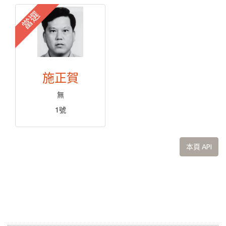
當選
施正賀
無
1號
本頁 API