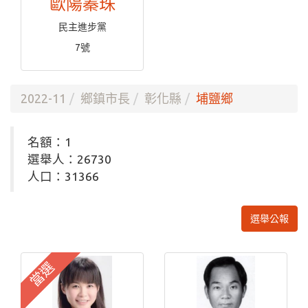
歐陽蓁珠
民主進步黨
7號
2022-11
鄉鎮市長
彰化縣
埔鹽鄉
名額：1
選舉人：26730
人口：31366
選舉公報
當選