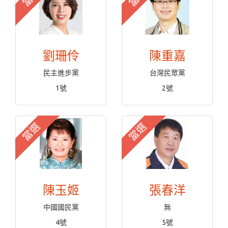
劉珊伶
陳重嘉
民主進步黨
台灣民眾黨
1號
2號
當選
當選
陳玉姬
張春洋
中國國民黨
無
4號
5號