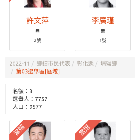
許文萍
李廣瑾
無
無
2號
1號
2022-11
鄉鎮市民代表
彰化縣
埔鹽鄉
第03選舉區[區域]
名額：3
選舉人：7757
人口：9577
當選
當選