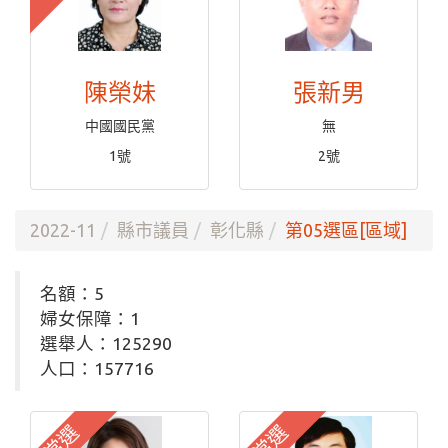
陳榮妹
張新男
中國國民黨
無
1號
2號
2022-11
縣市議員
彰化縣
第05選區[區域]
名額：5
婦女保障：1
選舉人：125290
人口：157716
當選
當選