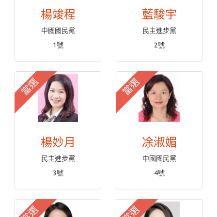
楊竣程
藍駿宇
中國國民黨
民主進步黨
1號
2號
當選
當選
楊妙月
凃淑媚
民主進步黨
中國國民黨
3號
4號
當選
當選