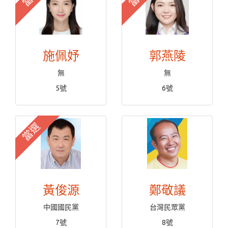
施佩妤
郭燕陵
無
無
5號
6號
當選
黃俊源
鄭敬議
中國國民黨
台灣民眾黨
7號
8號