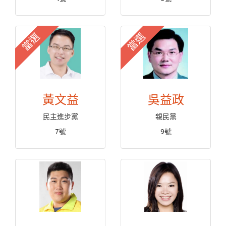
當選
當選
黃文益
吳益政
民主進步黨
親民黨
7號
9號