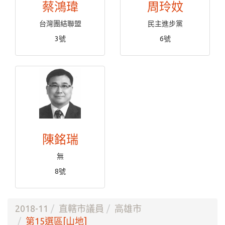
蔡鴻瑋
周玲妏
台灣團結聯盟
民主進步黨
3號
6號
陳銘瑞
無
8號
2018-11
直轄市議員
高雄市
第15選區[山地]