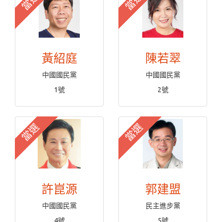
當選
當選
黃紹庭
陳若翠
中國國民黨
中國國民黨
1號
2號
當選
當選
許崑源
郭建盟
中國國民黨
民主進步黨
4號
5號