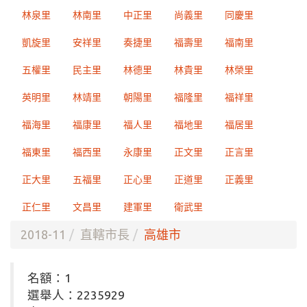
林泉里
林南里
中正里
尚義里
同慶里
凱旋里
安祥里
奏捷里
福壽里
福南里
五權里
民主里
林德里
林貴里
林榮里
英明里
林靖里
朝陽里
福隆里
福祥里
福海里
福康里
福人里
福地里
福居里
福東里
福西里
永康里
正文里
正言里
正大里
五福里
正心里
正道里
正義里
正仁里
文昌里
建軍里
衛武里
2018-11
直轄市長
高雄市
名額：1
選舉人：2235929