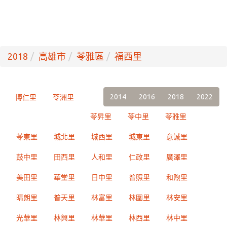
2018
高雄市
苓雅區
福西里
2014
2016
2018
2022
博仁里
苓洲里
苓昇里
苓中里
苓雅里
苓東里
城北里
城西里
城東里
意誠里
鼓中里
田西里
人和里
仁政里
廣澤里
美田里
華堂里
日中里
普照里
和煦里
晴朗里
普天里
林富里
林圍里
林安里
光華里
林興里
林華里
林西里
林中里