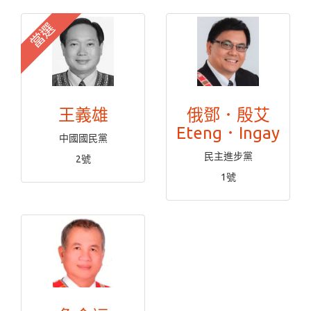
當選
王義雄
俄鄧．殷艾
Eteng．Ingay
中國國民黨
民主進步黨
2號
1號