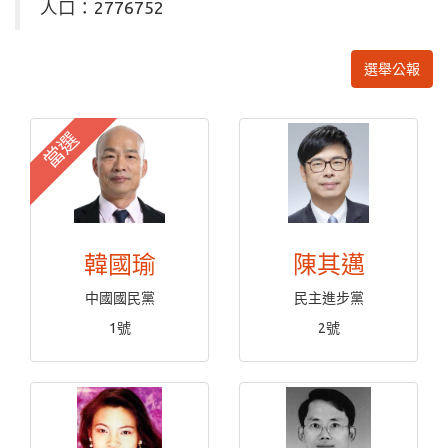
人口：2776752
選舉公報
當選
韓國瑜
陳其邁
中國國民黨
民主進步黨
1號
2號