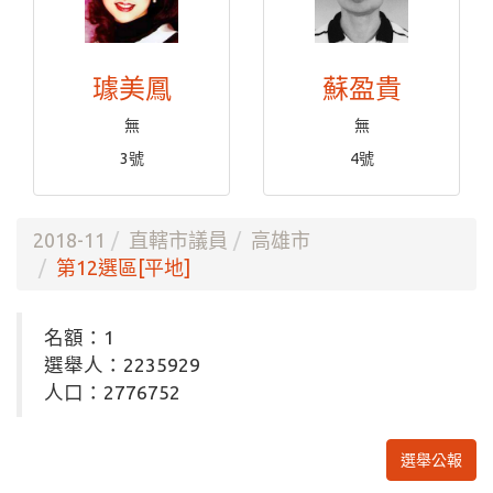
璩美鳳
蘇盈貴
無
無
3號
4號
2018-11
直轄市議員
高雄市
第12選區[平地]
名額：1
選舉人：2235929
人口：2776752
選舉公報