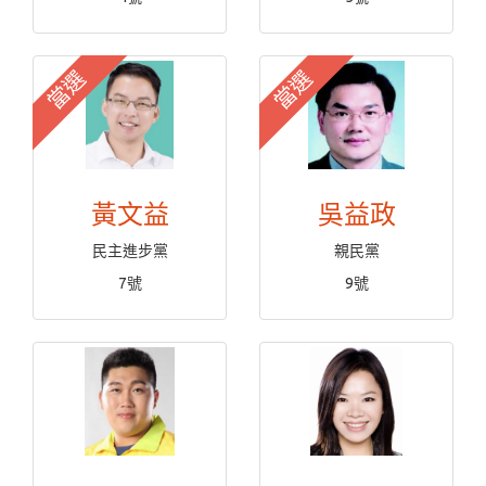
當選
當選
黃文益
吳益政
民主進步黨
親民黨
7號
9號