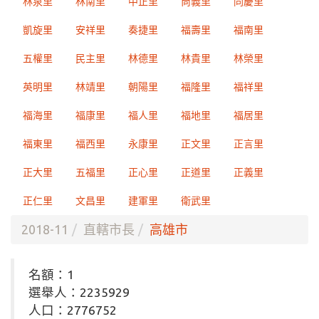
林泉里
林南里
中正里
尚義里
同慶里
凱旋里
安祥里
奏捷里
福壽里
福南里
五權里
民主里
林德里
林貴里
林榮里
英明里
林靖里
朝陽里
福隆里
福祥里
福海里
福康里
福人里
福地里
福居里
福東里
福西里
永康里
正文里
正言里
正大里
五福里
正心里
正道里
正義里
正仁里
文昌里
建軍里
衛武里
2018-11
直轄市長
高雄市
名額：1
選舉人：2235929
人口：2776752