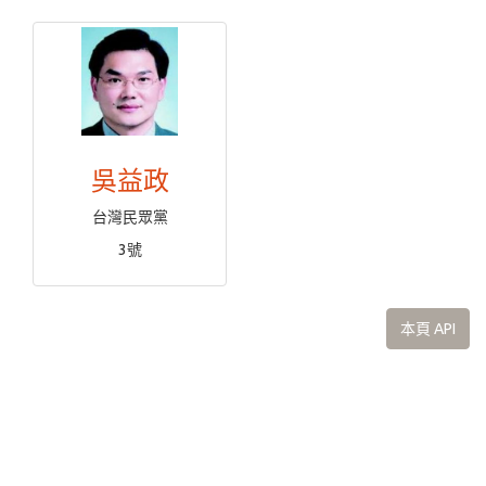
吳益政
台灣民眾黨
3號
本頁 API