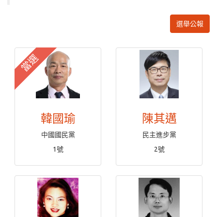
選舉公報
當選
韓國瑜
陳其邁
中國國民黨
民主進步黨
1號
2號