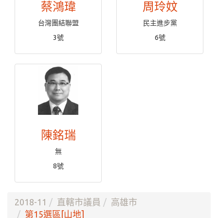
蔡鴻瑋
周玲妏
台灣團結聯盟
民主進步黨
3號
6號
陳銘瑞
無
8號
2018-11
直轄市議員
高雄市
第15選區[山地]