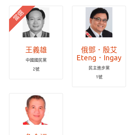
當選
王義雄
俄鄧．殷艾
Eteng．Ingay
中國國民黨
民主進步黨
2號
1號