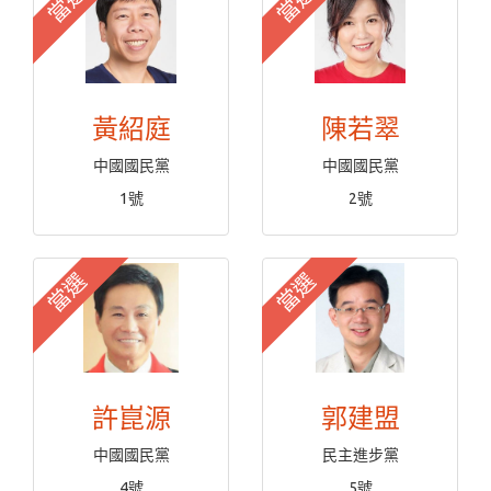
當選
當選
黃紹庭
陳若翠
中國國民黨
中國國民黨
1號
2號
當選
當選
許崑源
郭建盟
中國國民黨
民主進步黨
4號
5號