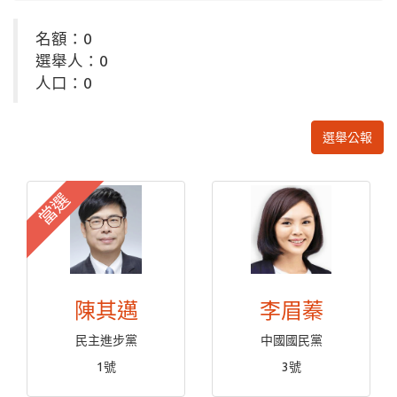
名額：0
選舉人：0
人口：0
選舉公報
當選
陳其邁
李眉蓁
民主進步黨
中國國民黨
1號
3號