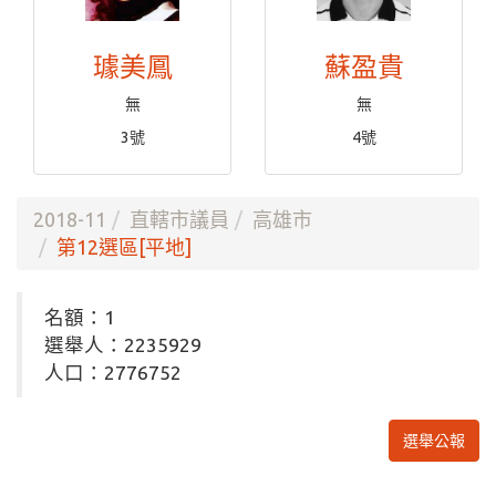
璩美鳳
蘇盈貴
無
無
3號
4號
2018-11
直轄市議員
高雄市
第12選區[平地]
名額：1
選舉人：2235929
人口：2776752
選舉公報