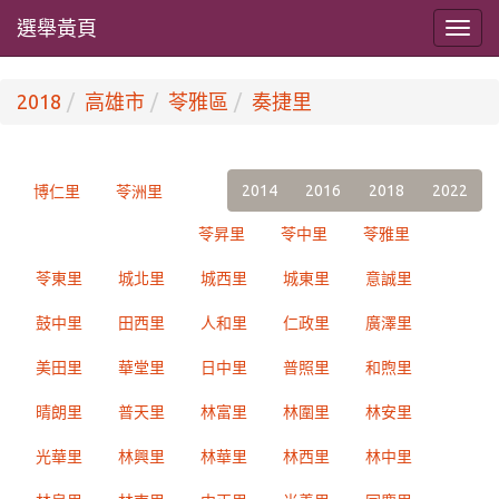
選舉黃頁
2018
高雄市
苓雅區
奏捷里
2014
2016
2018
2022
博仁里
苓洲里
苓昇里
苓中里
苓雅里
苓東里
城北里
城西里
城東里
意誠里
鼓中里
田西里
人和里
仁政里
廣澤里
美田里
華堂里
日中里
普照里
和煦里
晴朗里
普天里
林富里
林圍里
林安里
光華里
林興里
林華里
林西里
林中里