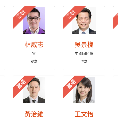
當選
當選
林威志
吳景槐
無
中國國民黨
6號
7號
當選
當選
黃治維
王文怡