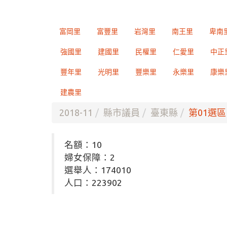
富岡里
富豐里
岩灣里
南王里
卑南
強國里
建國里
民權里
仁愛里
中正
豐年里
光明里
豐樂里
永樂里
康樂
建農里
2018-11
縣市議員
臺東縣
第01選區
名額：10
婦女保障：2
選舉人：174010
人口：223902