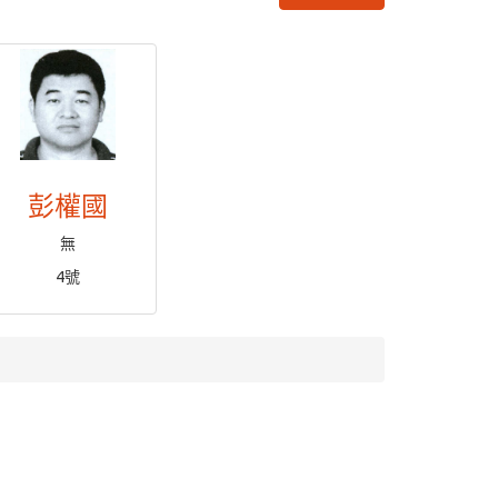
彭權國
無
4號