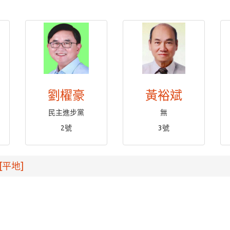
劉櫂豪
黃裕斌
民主進步黨
無
2號
3號
[平地]