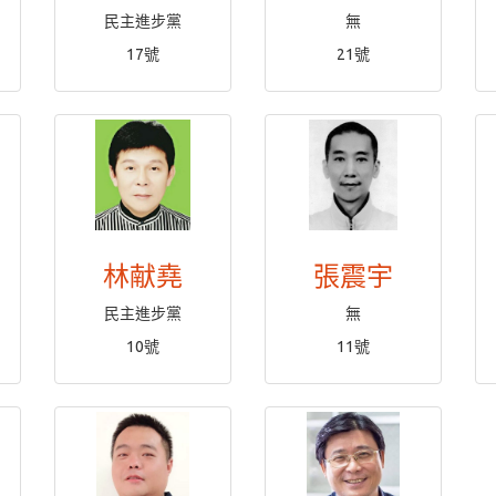
民主進步黨
無
17號
21號
林献堯
張震宇
民主進步黨
無
10號
11號