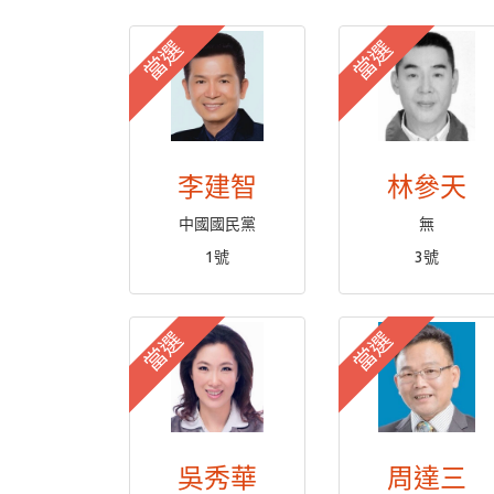
當選
當選
李建智
林參天
中國國民黨
無
1號
3號
當選
當選
吳秀華
周達三