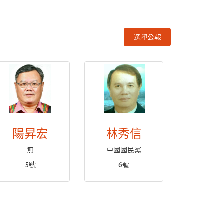
選舉公報
陽昇宏
林秀信
無
中國國民黨
5號
6號