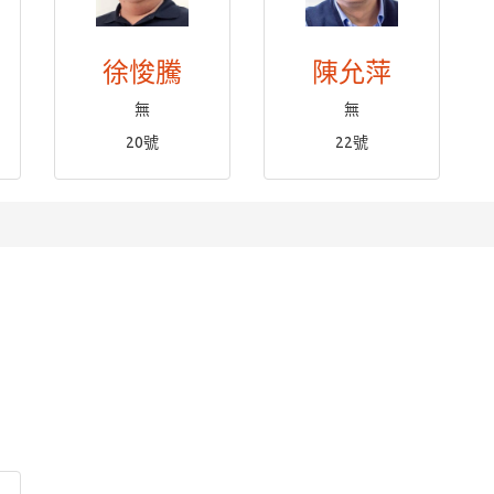
徐悛騰
陳允萍
無
無
20號
22號