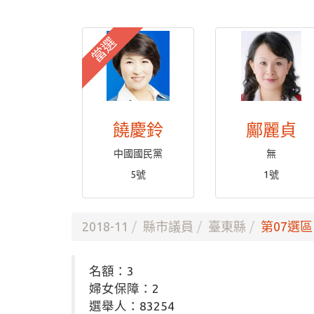
當選
饒慶鈴
鄺麗貞
中國國民黨
無
5號
1號
2018-11
縣市議員
臺東縣
第07選區
名額：3
婦女保障：2
選舉人：83254