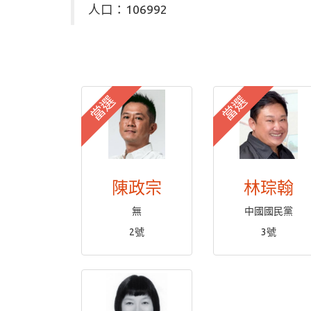
人口：106992
當選
當選
陳政宗
林琮翰
無
中國國民黨
2號
3號