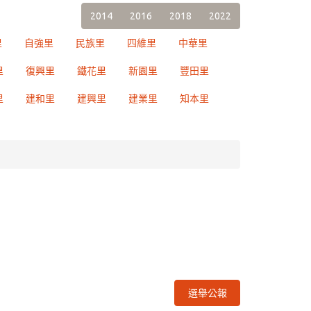
2014
2016
2018
2022
里
自強里
民族里
四維里
中華里
里
復興里
鐵花里
新園里
豐田里
里
建和里
建興里
建業里
知本里
選舉公報