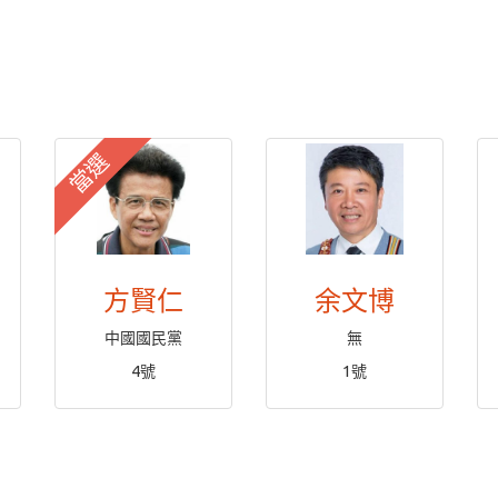
當選
方賢仁
余文博
中國國民黨
無
4號
1號