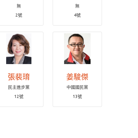
無
無
2號
4號
張裴㻙
姜駿傑
民主進步黨
中國國民黨
12號
13號