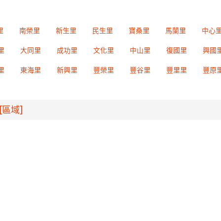
里
南榮里
新生里
民生里
寶桑里
馬蘭里
中心
里
大同里
成功里
文化里
中山里
復國里
興國
里
東海里
新興里
豐榮里
豐谷里
豐里里
豐原
[區域]