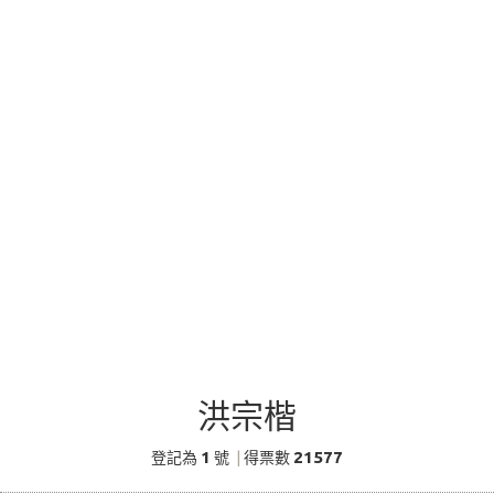
洪宗楷
1
21577
登記為
號
|
得票數