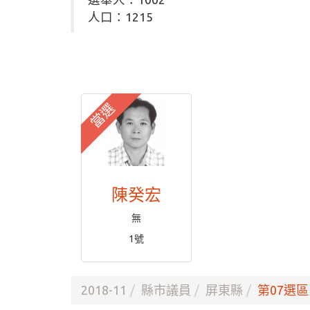
人口：1215
當選
陳癸宏
無
1號
2018-11
縣市議員
屏東縣
第07選區