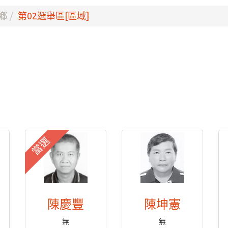
鄉
第02選舉區[區域]
當選
陳慶豐
陳坤憲
無
無