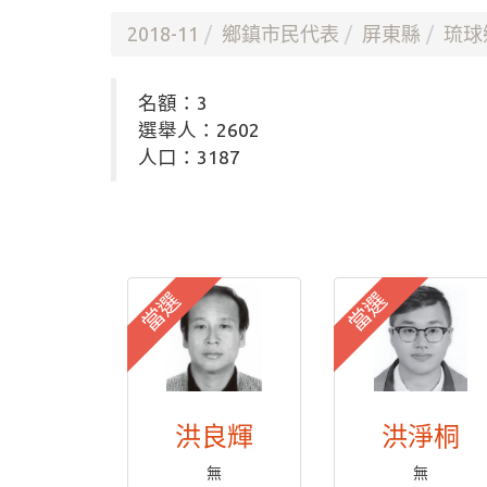
2018-11
鄉鎮市民代表
屏東縣
琉球
名額：3
選舉人：2602
人口：3187
當選
當選
洪良輝
洪淨桐
無
無