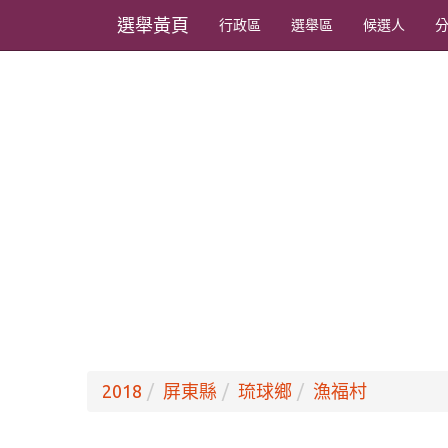
選舉黃頁
行政區
選舉區
候選人
2018
屏東縣
琉球鄉
漁福村