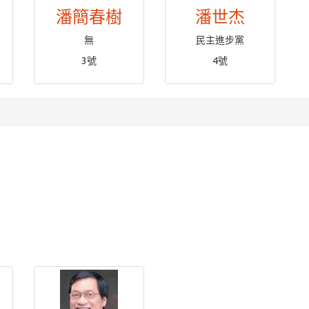
潘簡春樹
潘世杰
無
民主進步黨
3號
4號