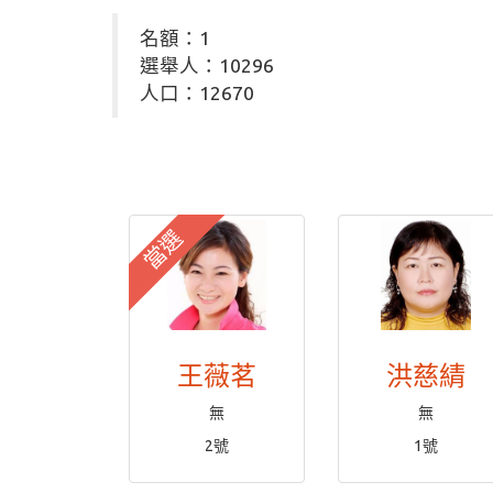
名額：1
選舉人：10296
人口：12670
當選
王薇茗
洪慈綪
無
無
2號
1號