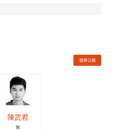
選舉公報
陳武君
無