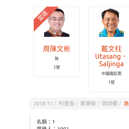
當選
周陳文彬
戴文柱
Utasang．
無
Saljinga
2號
中國國民黨
1號
2018-11
村里長
屏東縣
琉球鄉
漁
名額：1
選舉人：1002