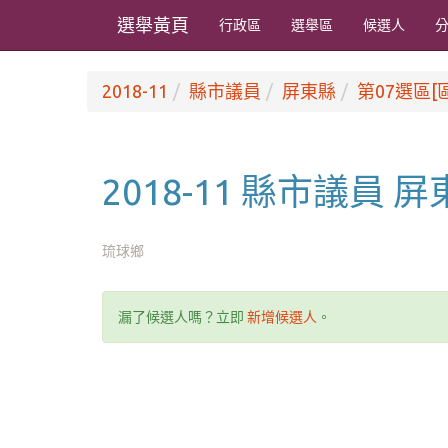
選舉黃頁
行政區
選舉區
候選人
2018-11
縣市議員
屏東縣
第07選區[
2018-11 縣市議員 
琉球鄉
漏了候選人嗎？立即
新增候選人
。