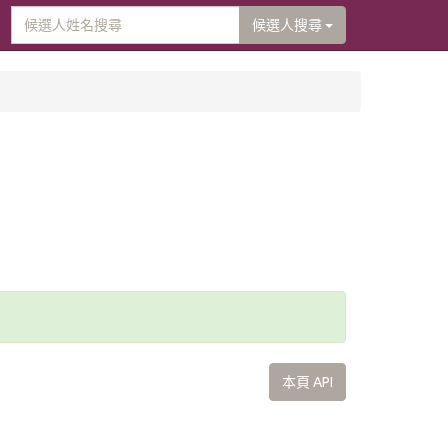
候選人搜尋
本頁 API