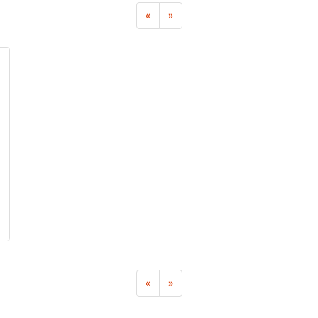
«
»
«
»