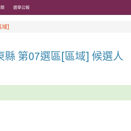
分類
選舉公報
區域]
屏東縣 第07選區[區域] 候選人