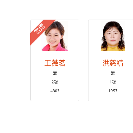
當選
王薇茗
洪慈綪
無
無
2號
1號
4803
1957