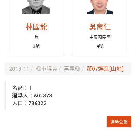
林國龍
吳育仁
無
中國國民黨
3號
4號
2018-11
縣市議員
嘉義縣
第07選區[山地]
名額：1
選舉人：602878
人口：736322
選舉公報