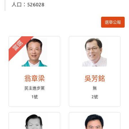
人口：526028
選舉公報
當選
翁章梁
吳芳銘
民主進步黨
無
1號
2號