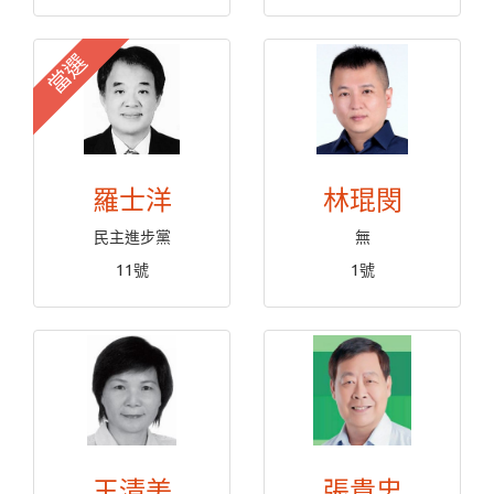
當選
羅士洋
林琨閔
民主進步黨
無
11號
1號
王清美
張貴忠