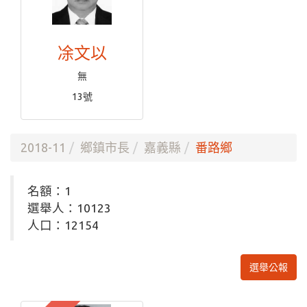
凃文以
無
13號
2018-11
鄉鎮市長
嘉義縣
番路鄉
名額：1
選舉人：10123
人口：12154
選舉公報