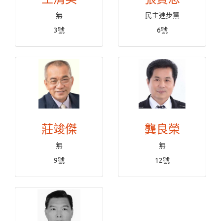
無
民主進步黨
3號
6號
莊竣傑
龔良榮
無
無
9號
12號