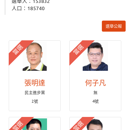
選舉人：153832
人口：185740
選舉公報
當選
當選
張明達
何子凡
民主進步黨
無
2號
4號
當選
當選