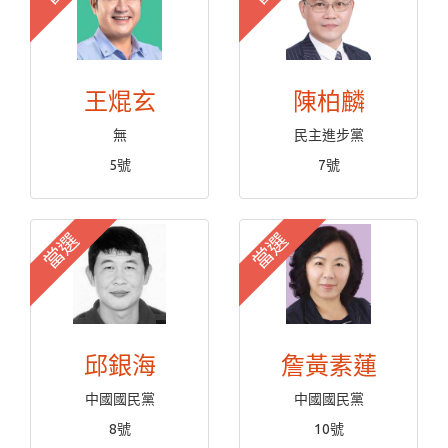
王焜玄
陳柏麟
無
民主進步黨
5號
7號
當選
當選
邱銀海
詹黃素蓮
中國國民黨
中國國民黨
8號
10號