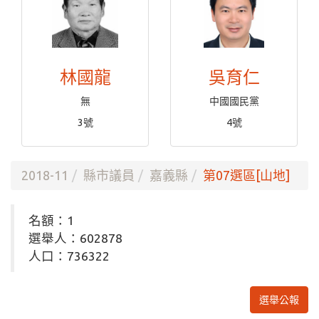
林國龍
吳育仁
無
中國國民黨
3號
4號
2018-11
縣市議員
嘉義縣
第07選區[山地]
名額：1
選舉人：602878
人口：736322
選舉公報