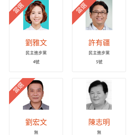
當選
當選
劉雅文
許有疆
民主進步黨
民主進步黨
4號
5號
當選
劉宏文
陳志明
無
無