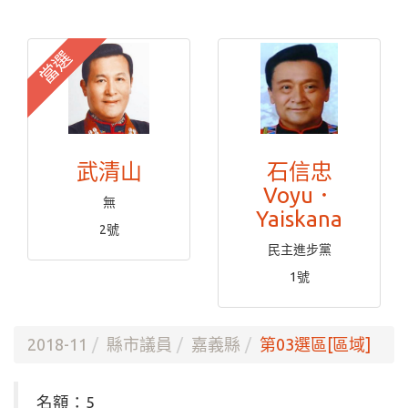
當選
武清山
石信忠
Voyu．
無
Yaiskana
2號
民主進步黨
1號
2018-11
縣市議員
嘉義縣
第03選區[區域]
名額：5