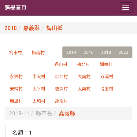
選舉黃頁
2018
嘉義縣
梅山鄉
2014
2016
2018
2022
梅東村
梅南村
過山村
梅北村
圳南村
永興村
半天村
圳北村
大南村
双溪村
安靖村
太平村
碧湖村
太興村
瑞峯村
瑞里村
太和村
龍眼村
2018-11
縣市長
嘉義縣
名額：1