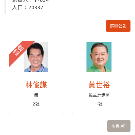
人口：20337
選舉公報
當選
林俊謀
黃世裕
無
民主進步黨
2號
1號
本頁 API