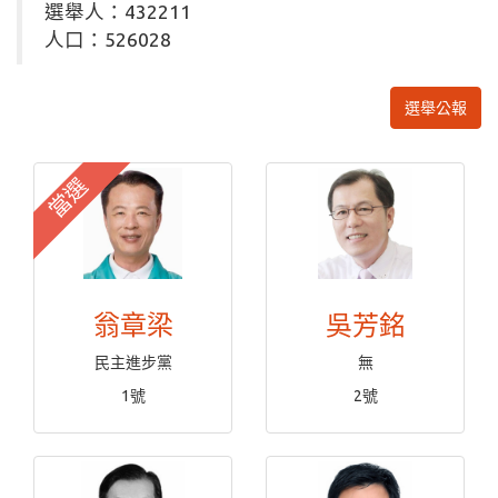
選舉人：432211
人口：526028
選舉公報
當選
翁章梁
吳芳銘
民主進步黨
無
1號
2號