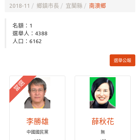
2018-11
鄉鎮市長
宜蘭縣
南澳鄉
名額：1
選舉人：4388
人口：6162
選舉公報
當選
李勝雄
薛秋花
中國國民黨
無