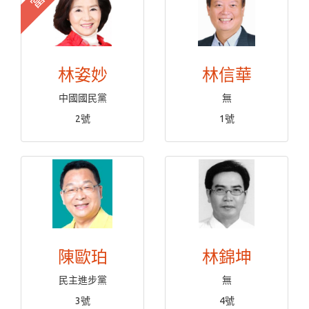
林姿妙
林信華
中國國民黨
無
2號
1號
陳歐珀
林錦坤
民主進步黨
無
3號
4號