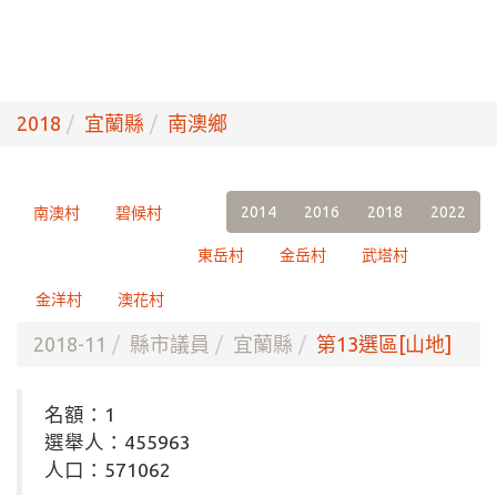
2018
宜蘭縣
南澳鄉
2014
2016
2018
2022
南澳村
碧候村
東岳村
金岳村
武塔村
金洋村
澳花村
2018-11
縣市議員
宜蘭縣
第13選區[山地]
名額：1
選舉人：455963
人口：571062