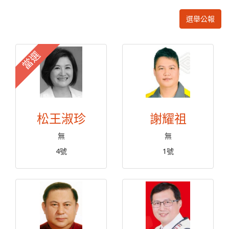
選舉公報
當選
松王淑珍
謝耀祖
無
無
4號
1號