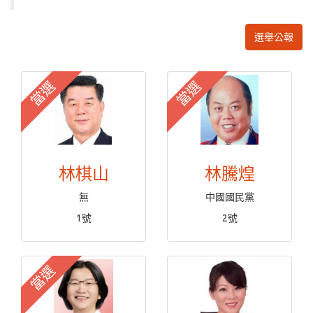
選舉公報
當選
當選
林棋山
林騰煌
無
中國國民黨
1號
2號
當選