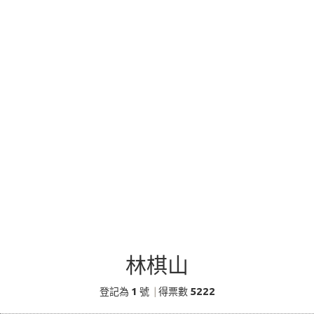
林棋山
1
5222
登記為
號
|
得票數