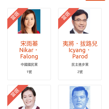
當選
當選
宋雨蓁
夷將．拔路兒
Nikar．
Icyang．
Falong
Parod
中國國民黨
民主進步黨
1號
2號
當選