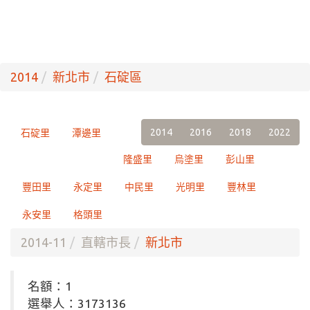
2014
新北市
石碇區
2014
2016
2018
2022
石碇里
潭邊里
隆盛里
烏塗里
彭山里
豐田里
永定里
中民里
光明里
豐林里
永安里
格頭里
2014-11
直轄市長
新北市
名額：1
選舉人：3173136