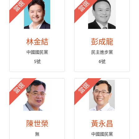
當選
當選
林金結
彭成龍
中國國民黨
民主進步黨
5號
6號
當選
當選
陳世榮
黃永昌
無
中國國民黨