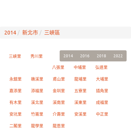
2014
新北市
三峽區
2014
2016
2018
2022
三峽里
秀川里
八張里
中埔里
弘道里
永舘里
礁溪里
鳶山里
龍埔里
大埔里
嘉添里
添福里
金圳里
五寮里
插角里
有木里
溪北里
溪南里
溪東里
成福里
安坑里
竹崙里
介壽里
安溪里
中正里
二鬮里
龍學里
龍恩里