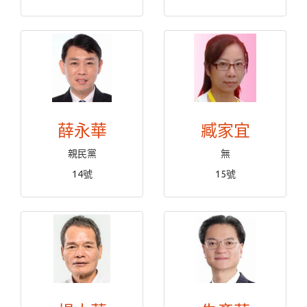
薛永華
臧家宜
親民黨
無
14號
15號