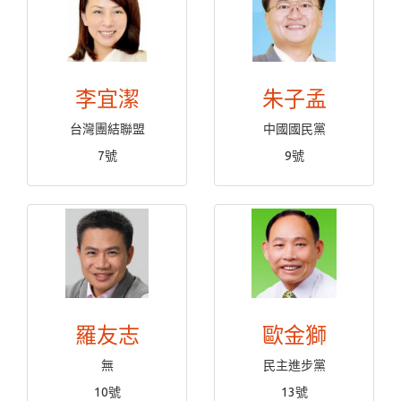
李宜潔
朱子孟
台灣團結聯盟
中國國民黨
7號
9號
羅友志
歐金獅
無
民主進步黨
10號
13號