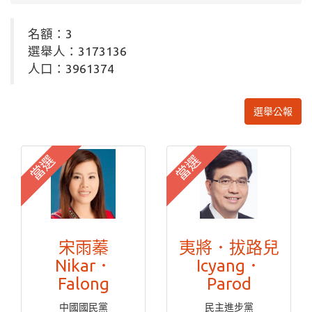
名額：3
選舉人：3173136
人口：3961374
選舉公報
當選
當選
宋雨蓁
夷將．拔路兒
Nikar．
Icyang．
Falong
Parod
中國國民黨
民主進步黨