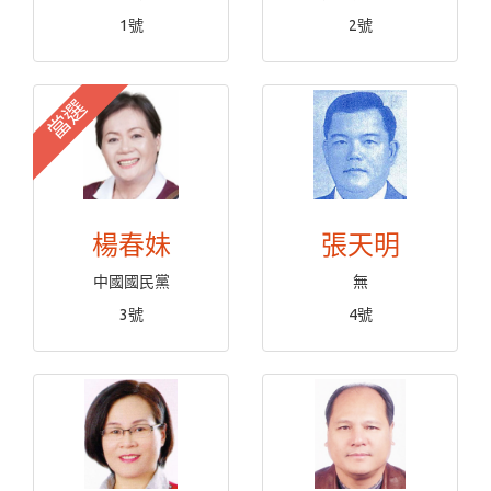
1號
2號
當選
楊春妹
張天明
中國國民黨
無
3號
4號