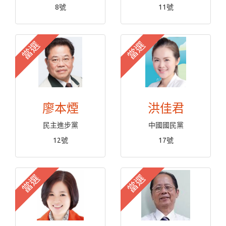
8號
11號
當選
當選
廖本煙
洪佳君
民主進步黨
中國國民黨
12號
17號
當選
當選