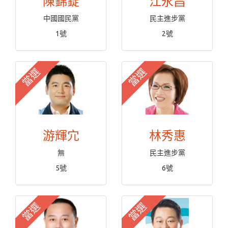
陳錦錠
江永昌
中國國民黨
民主進步黨
1號
2號
當選
當選
游輝宂
林秀惠
無
民主進步黨
5號
6號
當選
當選