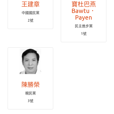
王建章
寶杜巴燕
Bawtu．
中國國民黨
Payen
2號
民主進步黨
1號
陳勝榮
親民黨
3號