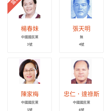
當選
楊春妹
張天明
中國國民黨
無
3號
4號
陳家梅
忠仁．達祿斯
中國國民黨
中國國民黨
5號
6號