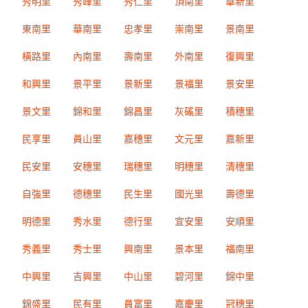
秀明里
秀峰里
秀仁里
頂南里
華新里
東南里
華南里
忠孝里
崇南里
景南里
橫路里
內南里
壽南里
外南里
復興里
和興里
景平里
景新里
景福里
景安里
景文里
錦和里
錦昌里
灰磘里
積穗里
民享里
員山里
嘉穗里
文元里
嘉新里
民安里
安穗里
瑞穗里
明穗里
清穗里
自強里
德穗里
民生里
國光里
壽德里
明德里
秀水里
德行里
宜安里
安順里
秀義里
秀士里
興南里
景本里
福南里
中興里
吉興里
中山里
碧河里
錦中里
錦盛里
民有里
員富里
嘉慶里
冠穗里