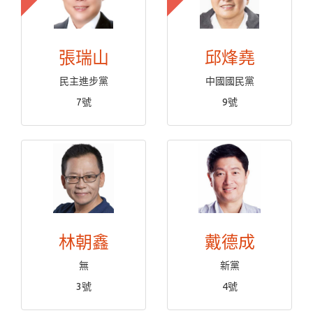
張瑞山
邱烽堯
民主進步黨
中國國民黨
7號
9號
林朝鑫
戴德成
無
新黨
3號
4號