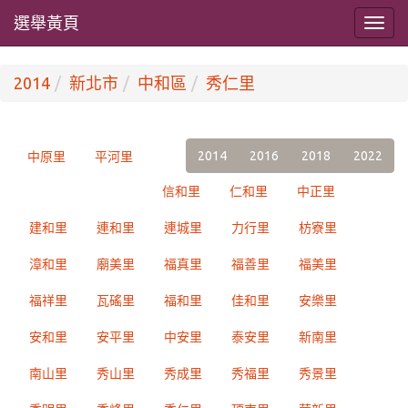
選舉黃頁
2014
新北市
中和區
秀仁里
2014
2016
2018
2022
中原里
平河里
信和里
仁和里
中正里
建和里
連和里
連城里
力行里
枋寮里
漳和里
廟美里
福真里
福善里
福美里
福祥里
瓦磘里
福和里
佳和里
安樂里
安和里
安平里
中安里
泰安里
新南里
南山里
秀山里
秀成里
秀福里
秀景里