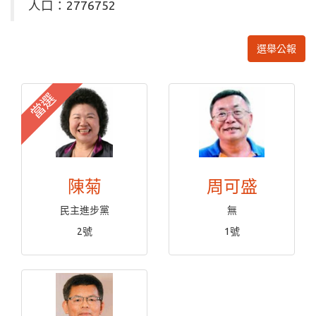
人口：2776752
選舉公報
當選
陳菊
周可盛
民主進步黨
無
2號
1號