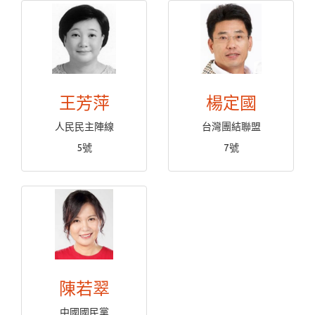
王芳萍
楊定國
人民民主陣線
台灣團結聯盟
5號
7號
陳若翠
中國國民黨