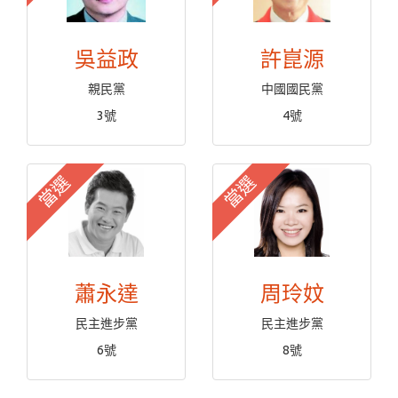
吳益政
許崑源
親民黨
中國國民黨
3號
4號
當選
當選
蕭永達
周玲妏
民主進步黨
民主進步黨
6號
8號