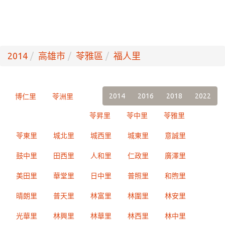
2014
高雄市
苓雅區
福人里
2014
2016
2018
2022
博仁里
苓洲里
苓昇里
苓中里
苓雅里
苓東里
城北里
城西里
城東里
意誠里
鼓中里
田西里
人和里
仁政里
廣澤里
美田里
華堂里
日中里
普照里
和煦里
晴朗里
普天里
林富里
林圍里
林安里
光華里
林興里
林華里
林西里
林中里