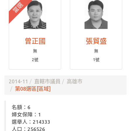
當選
曾正國
張貿盛
無
無
2號
1號
2014-11
直轄市議員
高雄市
第08選區[區域]
名額：6
婦女保障：1
選舉人：214333
人口：256526