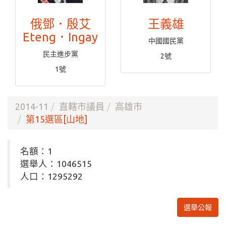
俄鄧．殷艾
王義雄
Eteng．Ingay
中國國民黨
民主進步黨
2號
1號
2014-11
直轄市議員
高雄市
第15選區[山地]
名額：1
選舉人：1046515
人口：1295292
選舉公報