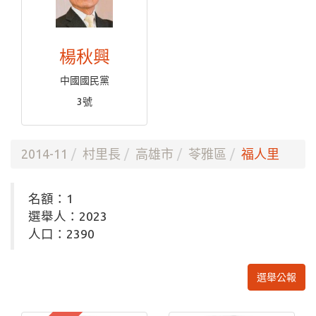
楊秋興
中國國民黨
3號
2014-11
村里長
高雄市
苓雅區
福人里
名額：1
選舉人：2023
人口：2390
選舉公報