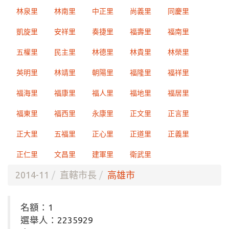
林泉里
林南里
中正里
尚義里
同慶里
凱旋里
安祥里
奏捷里
福壽里
福南里
五權里
民主里
林德里
林貴里
林榮里
英明里
林靖里
朝陽里
福隆里
福祥里
福海里
福康里
福人里
福地里
福居里
福東里
福西里
永康里
正文里
正言里
正大里
五福里
正心里
正道里
正義里
正仁里
文昌里
建軍里
衛武里
2014-11
直轄市長
高雄市
名額：1
選舉人：2235929