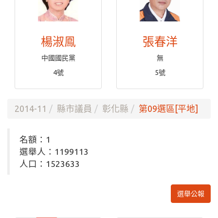
楊淑鳯
張春洋
中國國民黨
無
4號
5號
2014-11
縣市議員
彰化縣
第09選區[平地]
名額：1
選舉人：1199113
人口：1523633
選舉公報