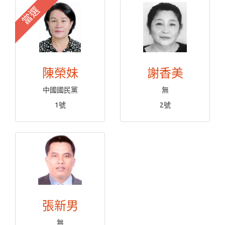
當選
陳榮妹
謝香美
中國國民黨
無
1號
2號
張新男
無