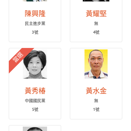
陳興隆
黃耀堅
民主進步黨
無
3號
4號
當選
黃秀椿
黃水金
中國國民黨
無
5號
1號