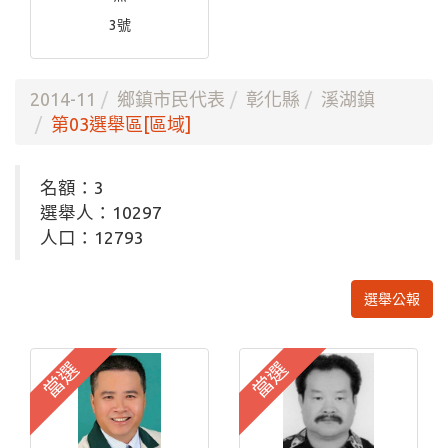
3號
2014-11
鄉鎮市民代表
彰化縣
溪湖鎮
第03選舉區[區域]
名額：3
選舉人：10297
人口：12793
選舉公報
當選
當選