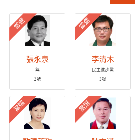
當選
當選
張永泉
李清木
無
民主進步黨
2號
3號
當選
當選