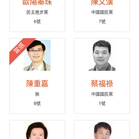
歐陽蓁珠
陳文漢
民主進步黨
中國國民黨
6號
7號
當選
陳重嘉
蔡福祿
無
中國國民黨
8號
1號