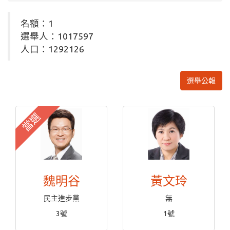
名額：1
選舉人：1017597
人口：1292126
選舉公報
當選
魏明谷
黃文玲
民主進步黨
無
3號
1號