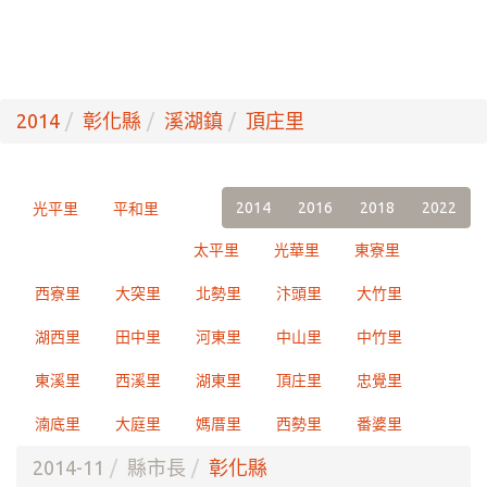
2014
彰化縣
溪湖鎮
頂庄里
2014
2016
2018
2022
光平里
平和里
太平里
光華里
東寮里
西寮里
大突里
北勢里
汴頭里
大竹里
湖西里
田中里
河東里
中山里
中竹里
東溪里
西溪里
湖東里
頂庄里
忠覺里
湳底里
大庭里
媽厝里
西勢里
番婆里
2014-11
縣市長
彰化縣