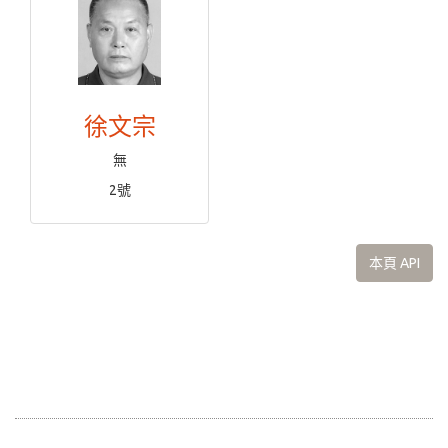
徐文宗
無
2號
本頁 API