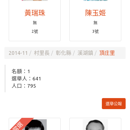
黃瑞珠
陳玉姬
無
無
2號
3號
2014-11
村里長
彰化縣
溪湖鎮
頂庄里
名額：1
選舉人：641
人口：795
選舉公報
當選