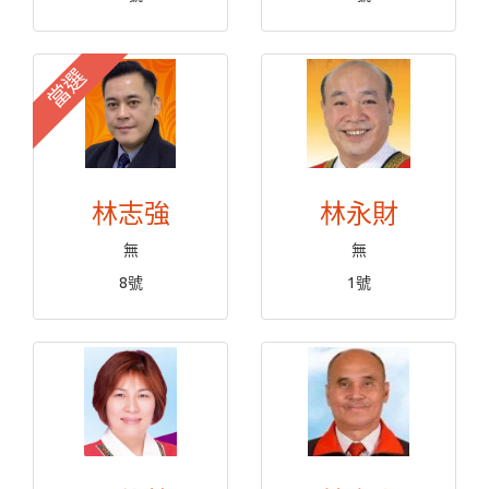
當選
林志強
林永財
無
無
8號
1號