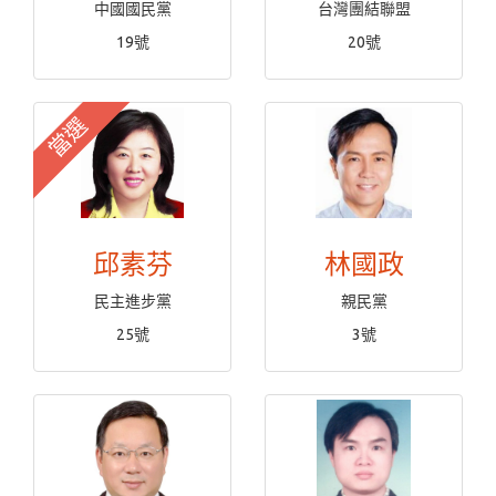
中國國民黨
台灣團結聯盟
19號
20號
當選
邱素芬
林國政
民主進步黨
親民黨
25號
3號