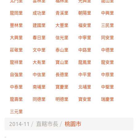
北門里
雲林里
福林里
光興里
龍山里
龍岡里
成功里
青溪里
朝陽里
中興里
豐林里
建國里
大豐里
福安里
三民里
大興里
春日里
信光里
中寧里
同安里
莊敬里
文中里
泰山里
中路里
中德里
龍祥里
大有里
寶山里
龍鳳里
龍安里
自強里
中信里
長德里
中平里
中原里
中泰里
南埔里
寶慶里
北埔里
中聖里
龍壽里
同德里
明德里
寶安里
瑞慶里
三元里
2014-11
直轄市長
桃園市