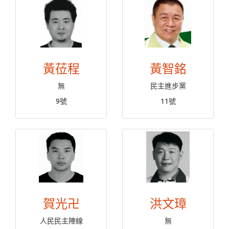
黃莅程
黃智銘
無
民主進步黨
9號
11號
賀光卍
洪文璋
人民民主陣線
無