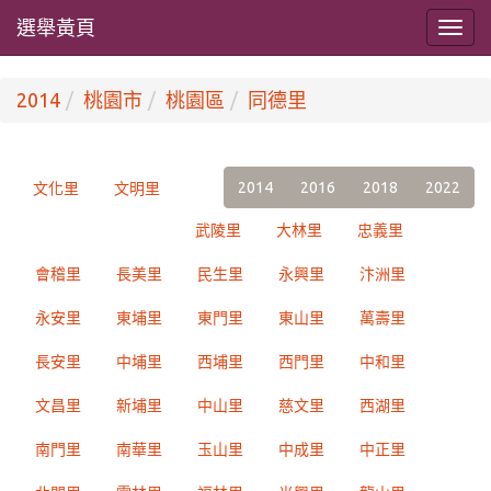
選舉黃頁
2014
桃園市
桃園區
同德里
2014
2016
2018
2022
文化里
文明里
武陵里
大林里
忠義里
會稽里
長美里
民生里
永興里
汴洲里
永安里
東埔里
東門里
東山里
萬壽里
長安里
中埔里
西埔里
西門里
中和里
文昌里
新埔里
中山里
慈文里
西湖里
南門里
南華里
玉山里
中成里
中正里