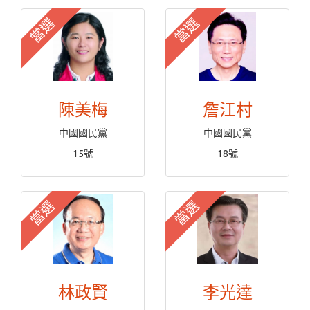
當選
當選
陳美梅
詹江村
中國國民黨
中國國民黨
15號
18號
當選
當選
林政賢
李光達