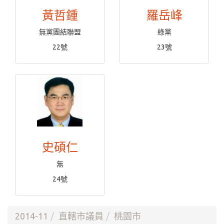
黃哲鍾
羅岳峰
無黨團結聯盟
綠黨
22號
23號
史碩仁
無
24號
2014-11
直轄市議員
桃園市