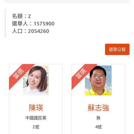
名額：2
選舉人：1575900
人口：2054260
選舉公報
當選
當選
陳瑛
蘇志強
中國國民黨
無
2號
4號