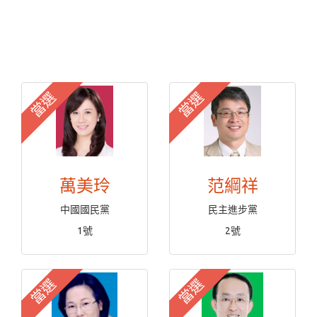
當選
當選
萬美玲
范綱祥
中國國民黨
民主進步黨
1號
2號
當選
當選