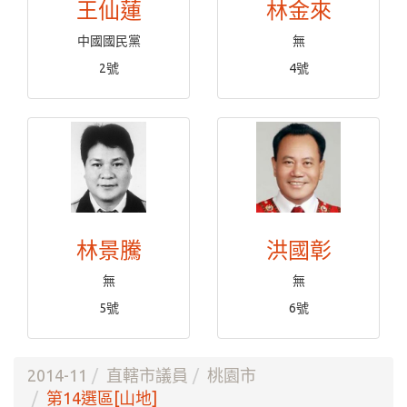
王仙蓮
林金來
中國國民黨
無
2號
4號
林景騰
洪國彰
無
無
5號
6號
2014-11
直轄市議員
桃園市
第14選區[山地]