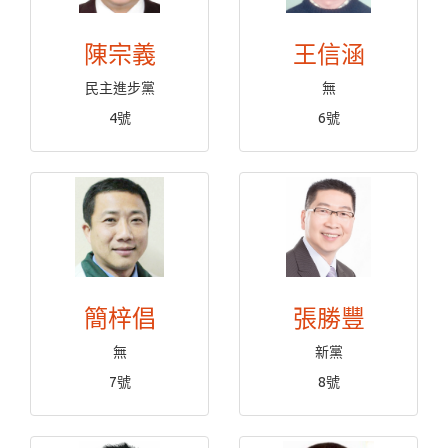
陳宗義
王信涵
民主進步黨
無
4號
6號
簡梓倡
張勝豐
無
新黨
7號
8號