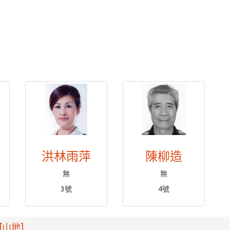
洪林雨萍
陳柳造
無
無
3號
4號
[山地]