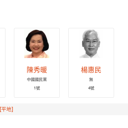
陳秀暖
楊惠民
中國國民黨
無
1號
4號
[平地]