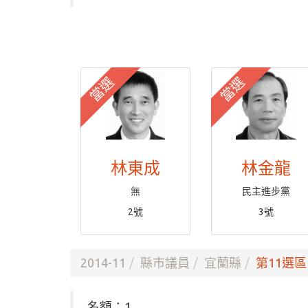
當選
當選
林東成
林金龍
無
民主進步黨
2號
3號
2014-11
縣市議員
宜蘭縣
第11選區
名額：1