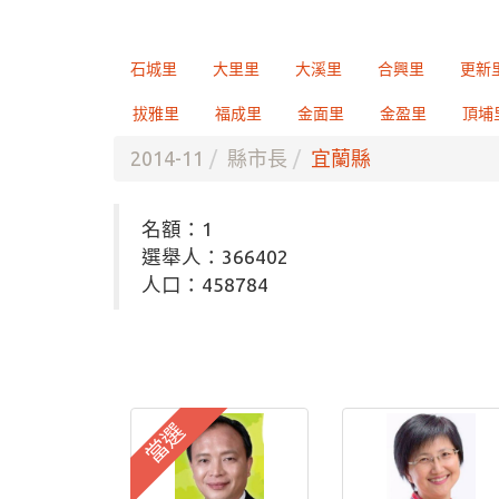
石城里
大里里
大溪里
合興里
更新
拔雅里
福成里
金面里
金盈里
頂埔
2014-11
縣市長
宜蘭縣
名額：1
選舉人：366402
人口：458784
當選