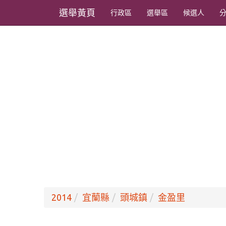
選舉黃頁
行政區
選舉區
候選人
2014
宜蘭縣
頭城鎮
金盈里