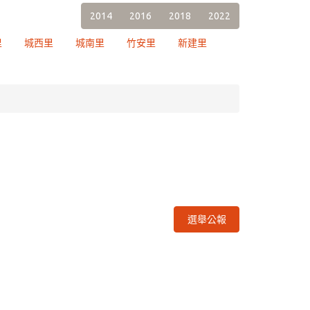
2014
2016
2018
2022
里
城西里
城南里
竹安里
新建里
選舉公報