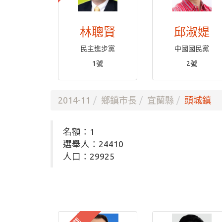
林聰賢
邱淑媞
民主進步黨
中國國民黨
1號
2號
2014-11
鄉鎮市長
宜蘭縣
頭城鎮
名額：1
選舉人：24410
人口：29925