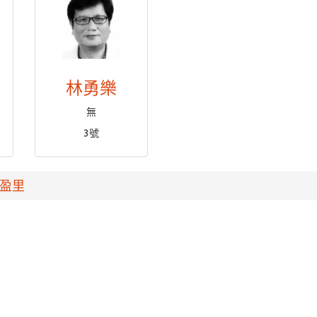
林勇樂
無
3號
盈里