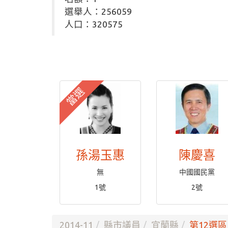
選舉人：256059
人口：320575
當選
孫湯玉惠
陳慶喜
無
中國國民黨
1號
2號
2014-11
縣市議員
宜蘭縣
第12選區