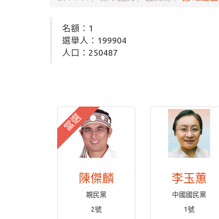
名額：1
選舉人：199904
人口：250487
當選
陳傑麟
李玉蕙
親民黨
中國國民黨
2號
1號