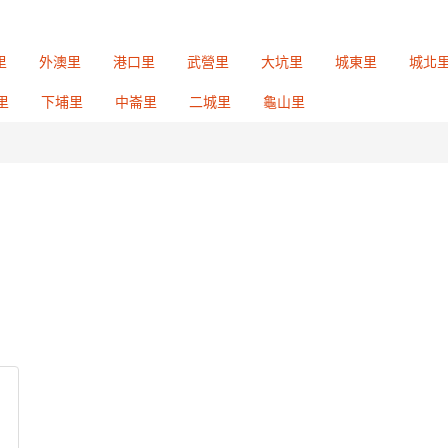
里
外澳里
港口里
武營里
大坑里
城東里
城北
里
下埔里
中崙里
二城里
龜山里