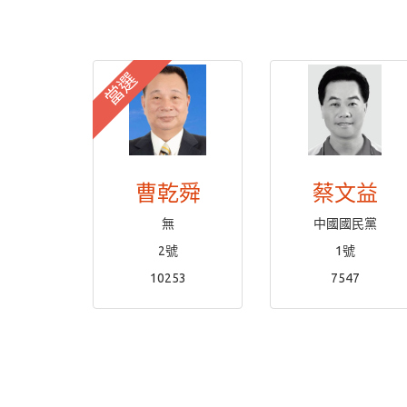
當選
曹乾舜
蔡文益
無
中國國民黨
2號
1號
10253
7547