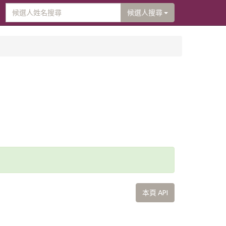
候選人搜尋
本頁 API