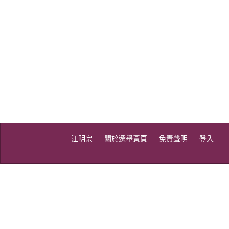
江明宗
關於選舉黃頁
免責聲明
登入