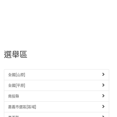
選舉區
全國[山原]
全國[平原]
南投縣
嘉義市選區[區域]